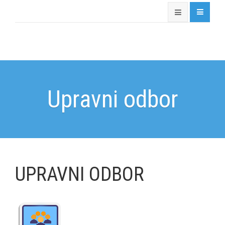
Upravni odbor
UPRAVNI ODBOR