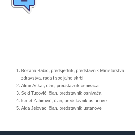
Božana Babić, predsjednik, predstavnik Ministarstva
zdravstva, rada i socijalne skrbi
Almir Ačkar, član, predstavnik osnivača
Seid Tucović, član, predstavnik osnivača
Ismet Zahirović, član, predstavnik ustanove
Aida Jelovac, član, predstavnik ustanove