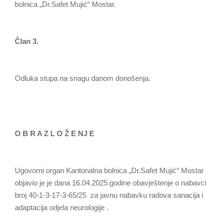
bolnica „Dr.Safet Mujić“ Mostar.
Član 3.
Odluka stupa na snagu danom donošenja.
O B R A Z L O Ž E NJ E
Ugovorni organ Kantonalna bolnica „Dr.Safet Mujić“ Mostar
objavio je je dana 16.04.2025.godine obavještenje o nabavci
broj 40-1-3-17-3-65/25 za javnu nabavku radova sanacija i
adaptacija odjela neurologije .