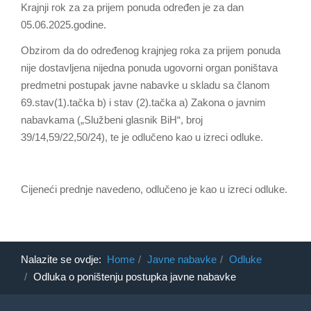
Krajnji rok za za prijem ponuda određen je za dan
05.06.2025.godine.
Obzirom da do određenog krajnjeg roka za prijem ponuda
nije dostavljena nijedna ponuda ugovorni organ poništava
predmetni postupak javne nabavke u skladu sa članom
69.stav(1).tačka b) i stav (2).tačka a) Zakona o javnim
nabavkama („Službeni glasnik BiH“, broj
39/14,59/22,50/24), te je odlučeno kao u izreci odluke.
Cijeneći prednje navedeno, odlučeno je kao u izreci odluke.
Nalazite se ovdje:
Home
Javne nabavke
Odluke
Odluka o poništenju postupka javne nabavke