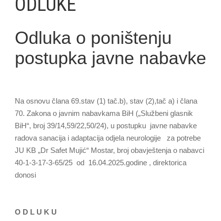
ODLUKE
Odluka o poništenju
postupka javne nabavke
Na osnovu člana 69.stav (1) tač.b), stav (2),tač a) i člana
70. Zakona o javnim nabavkama BiH („Službeni glasnik
BiH“, broj 39/14,59/22,50/24), u postupku javne nabavke
radova sanacija i adaptacija odjela neurologije za potrebe
JU KB „Dr Safet Mujić“ Mostar, broj obavještenja o nabavci
40-1-3-17-3-65/25 od 16.04.2025.godine , direktorica
donosi
O D L U K U