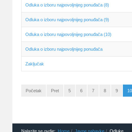
Odluka o izboru najpovoljnijeg ponuđača (8)
Odluka o izboru najpovoljnijeg ponuđača (9)
Odluka o izboru najpovoljnijeg ponuđača (10)
Odluka o izboru najpovoljnijeg ponuđača
Zaključak
Početak
Pret
5
6
7
8
9
10
Nalazite se ovdje:
Home
Javne nabavke
Odluke