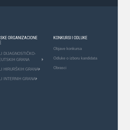
NSKE ORGANIZACIONE
KONKURSI I ODLUKE
E
Objave konkursa
LI DIJAGNOSTIČKO-
Odluke o izboru kandidata
EUTSKIH GRANA
Obrasci
LI HIRURŠKIH GRANA
LI INTERNIH GRANA