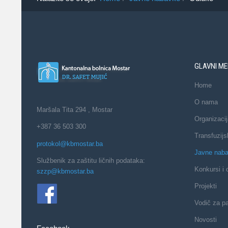
GLAVNI ME
Home
O nama
Maršala Tita 294 , Mostar
Organizacij
+387 36 503 300
Transfuzijs
protokol@kbmostar.ba
Javne nab
Službenik za zaštitu ličnih podataka:
Konkursi i 
szzp@kbmostar.ba
Projekti
Vodič za pa
Novosti