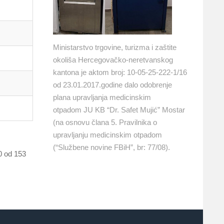
Ministarstvo trgovine, turizma i zaštite
okoliša Hercegovačko-neretvanskog
kantona je aktom broj: 10-05-25-222-1/16
od 23.01.2017.godine dalo odobrenje
plana upravljanja medicinskim
otpadom JU KB “Dr. Safet Mujić” Mostar
(na osnovu člana 5. Pravilnika o
upravljanju medicinskim otpadom
(“Službene novine FBiH”, br: 77/08).
0 od 153