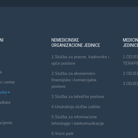
NI
NEMEDICINSKE
MEDICI
ORGANIZACIONE JEDINICE
JEDINIC
1.Služba za pravne, kadrovske i
1.ODJE
opće poslove
TERAP
a
2.Služba za ekonomsko-
2.ODJE
finansijske i komercijalne
ki centar
3.ODJE
poslove
avke
3.Služba za tehničke poslove
odluke
4.Unutrašnja služba zaštite
5.Služba za informacione
cijente
tehnologije i telekomunikacije
6.Vozni park