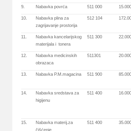
9.
Nabavka povrća
511 000
15.00
10.
Nabavka plina za
512 104
172.0
zagrijavanje prostorija
11.
Nabavka kancelarijskog
511 300
22.00
materijala i tonera
12.
Nabavka medicinskih
511301
20.00
obrazaca
13.
Nabavka P.M.magacina
511 900
85.00
14.
Nabavka sredstava za
511 400
16.00
higijenu
15.
Nabavka materij.za
511 400
35.00
čišćenje