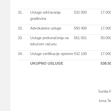
31.
Usluge održavanja
532 000
17.00
građevina
32.
Advokatske usluge
550 400
17.00
33.
Usluge prekoračenja na
561 001
50.00
tekućem računu
34.
Usluge verifikacije opreme
532 100
17.00
UKUPNO USLUGE
538.5
Sunita
Irma T