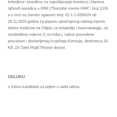
kriterijima i pravilima za zapošljavanje branioca i članova
njihovih porodica u HNK (“Narodne novine HNK”, broj 1/24)
a u vezi sa Javnim oglasom broj: 01-1-1-6260/24 od
26.11.2024.godine za popunu upražnjenog radnog mjesta
doktor medicine na Odjelu za ortopediju i traumatologiju, na
neodređeno vrijeme (1 izvršilac), nakon provedene
procedure i dostavljenog Izvještaja Komisije, direktorica JU
KB „Dr.Safet Mujić“Mostar donosi
ODLUKU
o izboru kandidata za prijem u radni odnos