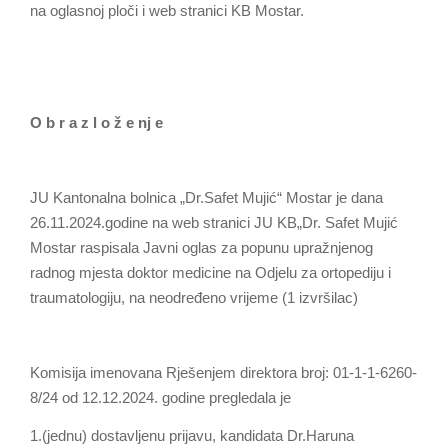
na oglasnoj ploči i web stranici KB Mostar.
O b r a z l o ž e nj e
JU Kantonalna bolnica „Dr.Safet Mujić“ Mostar je dana
26.11.2024.godine na web stranici JU KB„Dr. Safet Mujić
Mostar raspisala Javni oglas za popunu upražnjenog
radnog mjesta doktor medicine na Odjelu za ortopediju i
traumatologiju, na neodređeno vrijeme (1 izvršilac)
Komisija imenovana Rješenjem direktora broj: 01-1-1-6260-
8/24 od 12.12.2024. godine pregledala je
1.(jednu) dostavljenu prijavu, kandidata Dr.Haruna