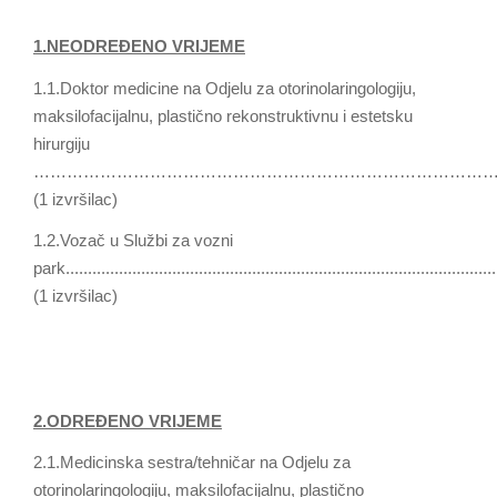
1.NEODREĐENO VRIJEME
1.1.Doktor medicine na Odjelu za otorinolaringologiju,
maksilofacijalnu, plastično rekonstruktivnu i estetsku
hirurgiju
…………………………………………………………………………
(1 izvršilac)
1.2.Vozač u Službi za vozni
park.................................................................................................
(1 izvršilac)
2.ODREĐENO VRIJEME
2.1.Medicinska sestra/tehničar na Odjelu za
otorinolaringologiju, maksilofacijalnu, plastično