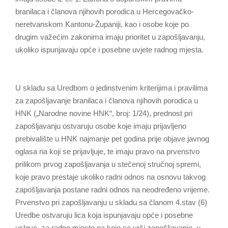
branilaca i članova njihovih porodica u Hercegovačko-
neretvanskom Kantonu-Županiji, kao i osobe koje po
drugim važećim zakonima imaju prioritet u zapošljavanju,
ukoliko ispunjavaju opće i posebne uvjete radnog mjesta.
U skladu sa Uredbom o jedinstvenim kriterijima i pravilima
za zapošljavanje branilaca i članova njihovih porodica u
HNK („Narodne novine HNK“, broj: 1/24), prednost pri
zapošljavanju ostvaruju osobe koje imaju prijavljeno
prebivalište u HNK najmanje pet godina prije objave javnog
oglasa na koji se prijavljuje, te imaju pravo na prvenstvo
prilikom prvog zapošljavanja u stečenoj stručnoj spremi,
koje pravo prestaje ukoliko radni odnos na osnovu takvog
zapošljavanja postane radni odnos na neodređeno vrijeme.
Prvenstvo pri zapošljavanju u skladu sa članom 4.stav (6)
Uredbe ostvaruju lica koja ispunjavaju opće i posebne
uslove za radno mjesto na koje se vrši zapošljavanje, u