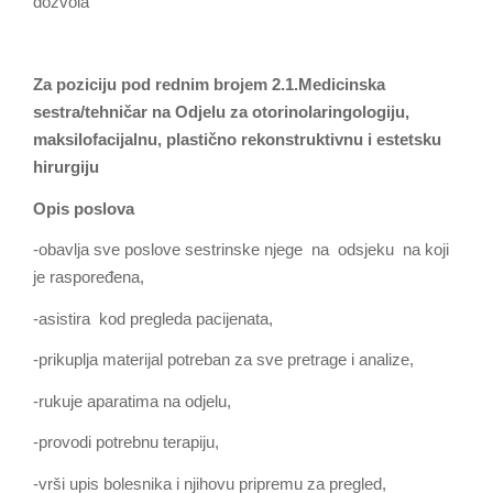
dozvola
Za poziciju pod rednim brojem 2.1.Medicinska
sestra/tehničar
na
Odjelu za otorinolaringologiju,
maksilofacijalnu, plastično rekonstruktivnu i estetsku
hirurgiju
Opis poslova
-obavlja sve poslove sestrinske njege na odsjeku na koji
je raspoređena,
-asistira kod pregleda pacijenata,
-prikuplja materijal potreban za sve pretrage i analize,
-rukuje aparatima na odjelu,
-provodi potrebnu terapiju,
-vrši upis bolesnika i njihovu pripremu za pregled,