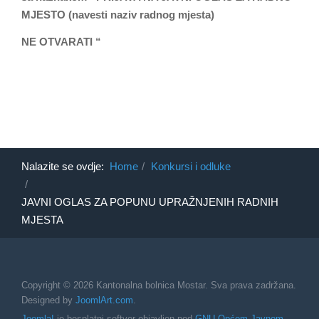
MJESTO (navesti naziv radnog mjesta)
NE OTVARATI “
Nalazite se ovdje:
Home
Konkursi i odluke
JAVNI OGLAS ZA POPUNU UPRAŽNJENIH RADNIH
MJESTA
Copyright © 2026 Kantonalna bolnica Mostar. Sva prava zadržana.
Designed by
JoomlArt.com
.
Joomla!
je besplatni softver objavljen pod
GNU Općom Javnom