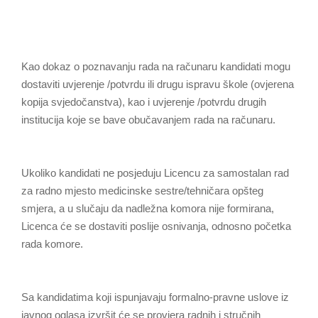
Kao dokaz o poznavanju rada na računaru kandidati mogu
dostaviti uvjerenje /potvrdu ili drugu ispravu škole (ovjerena
kopija svjedočanstva), kao i uvjerenje /potvrdu drugih
institucija koje se bave obučavanjem rada na računaru.
Ukoliko kandidati ne posjeduju Licencu za samostalan rad
za radno mjesto medicinske sestre/tehničara opšteg
smjera, a u slučaju da nadležna komora nije formirana,
Licenca će se dostaviti poslije osnivanja, odnosno početka
rada komore.
Sa kandidatima koji ispunjavaju formalno-pravne uslove iz
javnog oglasa izvršit će se provjera radnih i stručnih