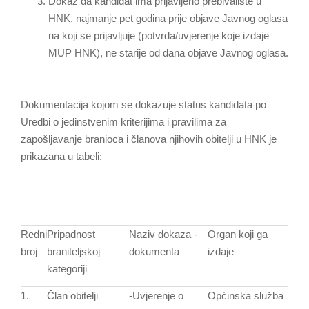
Dokaz da kandidat ima prijavljeno prebivalište u
HNK, najmanje pet godina prije objave Javnog oglasa
na koji se prijavljuje (potvrda/uvjerenje koje izdaje
MUP HNK), ne starije od dana objave Javnog oglasa.
Dokumentacija kojom se dokazuje status kandidata po
Uredbi o jedinstvenim kriterijima i pravilima za
zapošljavanje branioca i članova njihovih obitelji u HNK je
prikazana u tabeli:
Redni
Pripadnost
Naziv dokaza -
Organ koji ga
broj
braniteljskoj
dokumenta
izdaje
kategoriji
1.
Član obitelji
-Uvjerenje o
Općinska služba