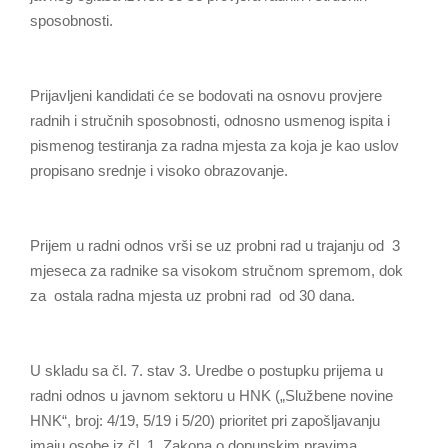
sposobnosti.
Prijavljeni kandidati će se bodovati na osnovu provjere
radnih i stručnih sposobnosti, odnosno usmenog ispita i
pismenog testiranja za radna mjesta za koja je kao uslov
propisano srednje i visoko obrazovanje.
Prijem u radni odnos vrši se uz probni rad u trajanju od 3
mjeseca za radnike sa visokom stručnom spremom, dok
za ostala radna mjesta uz probni rad od 30 dana.
U skladu sa čl. 7. stav 3. Uredbe o postupku prijema u
radni odnos u javnom sektoru u HNK („Službene novine
HNK“, broj: 4/19, 5/19 i 5/20) prioritet pri zapošljavanju
imaju osobe iz čl. 1. Zakona o dopunskim pravima