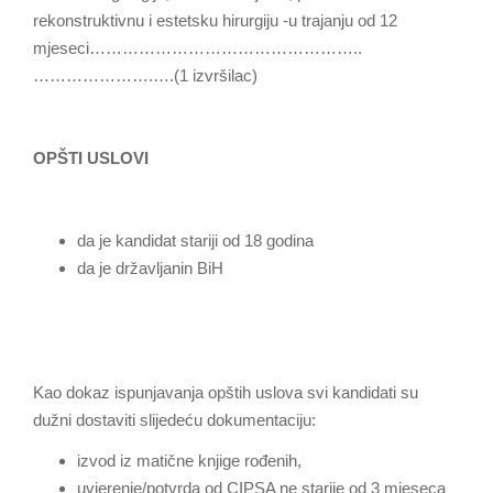
rekonstruktivnu i estetsku hirurgiju -u trajanju od 12
mjeseci…………………………………………..
………………….….(1 izvršilac)
OPŠTI USLOVI
da je kandidat stariji od 18 godina
da je državljanin BiH
Kao dokaz ispunjavanja opštih uslova svi kandidati su
dužni dostaviti slijedeću dokumentaciju:
izvod iz matične knjige rođenih,
uvjerenje/potvrda od CIPSA ne starije od 3 mjeseca