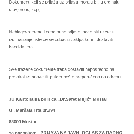
Dokumenti koji se prilažu uz prijavu moraju biti u orginalu ili
u ovjerenoj kopiji .
Neblagovremene i nepotpune prijave neće biti uzete u
razmatranje, iste će se odbaciti zaključkom i dostaviti
kandidatima.
Sve tražene dokumente treba dostaviti neposredno na
protokol ustanove ili putem pošte preporučeno na adresu:
JU Kantonalna bolnica „Dr.Safet Mujić“ Mostar
Ul. Maršala Tita br.294
88000 Mostar
sa naznakom
“
PRIJAVA NA JAVNI OGLAS ZA RADNO