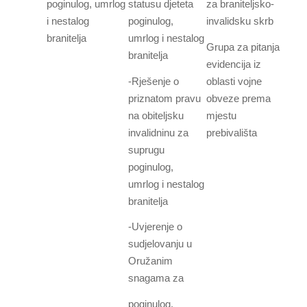
poginulog, umrlog
statusu djeteta
za braniteljsko-
i nestalog
poginulog,
invalidsku skrb
branitelja
umrlog i nestalog
Grupa za pitanja
branitelja
evidencija iz
-Rješenje o
oblasti vojne
priznatom pravu
obveze prema
na obiteljsku
mjestu
invalidninu za
prebivališta
suprugu
poginulog,
umrlog i nestalog
branitelja
-Uvjerenje o
sudjelovanju u
Oružanim
snagama za
poginulog,