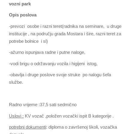
vozni park
Opis poslova
-prevozi osobe i razni teret(radnika na seminare, u druge
institucije , na području grada Mostara i šire, razni teret za
potrebe bolnice i sl)
-ažurno ispunjava radne i putne naloge,
-vodi brigu o održavanju vozila i higijeni istog,
-obavlja i druge poslove svoje struke po nalogu šefa
službe.
Radno vrijeme :37,5 sati sedmično
Uslovi :
KV vozač ,položen vozački ispit B kategorije .
potrebni dokumenti
: diploma o završenoj školi, vozačka