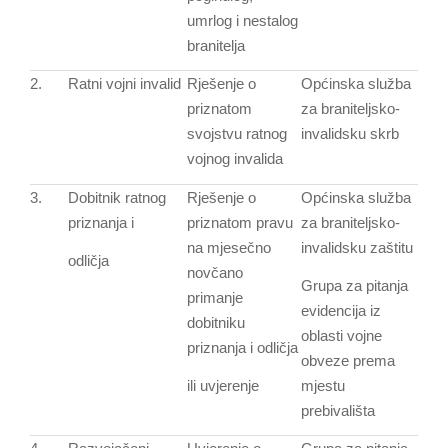
umrlog i nestalog
branitelja
2.
Ratni vojni invalid
Rješenje o
Općinska služba
priznatom
za braniteljsko-
svojstvu ratnog
invalidsku skrb
vojnog invalida
3.
Dobitnik ratnog
Rješenje o
Općinska služba
priznanja i
priznatom pravu
za braniteljsko-
na mjesečno
invalidsku zaštitu
odličja
novčano
Grupa za pitanja
primanje
evidencija iz
dobitniku
oblasti vojne
priznanja i odličja
obveze prema
ili uvjerenje
mjestu
prebivališta