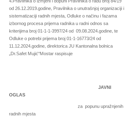
4.Pravilnika o izmjeni i dopuni Pravilnika o radu broj 84/19
od 26.12.2019.godine, Pravilnika o unutrašnjoj organizaciji i
sistematizaciji radnih mjesta, Odluke o načinu i fazama
izbornog procesa prijema radnika u radni odnos sa
kriterijima broj 01-1-1-3997/24 od 09.08.2024.godine, te
Odluke o potrebi prijema broj 01-1-16773/24 od
11.12.2024.godine, direktorica JU Kantonalna bolnica
„Dr.Safet Mujić“Mostar raspisuje
JAVNI
OGLAS
za popunu upražnjenih
radnih mjesta