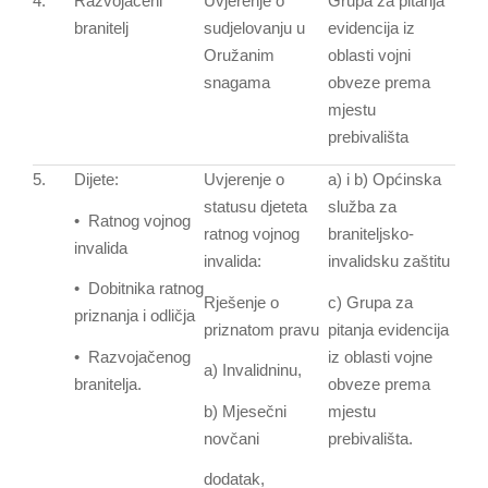
4.
Razvojačeni
Uvjerenje o
Grupa za pitanja
branitelj
sudjelovanju u
evidencija iz
Oružanim
oblasti vojni
snagama
obveze prema
mjestu
prebivališta
5.
Dijete:
Uvjerenje o
a) i b) Općinska
statusu djeteta
služba za
• Ratnog vojnog
ratnog vojnog
braniteljsko-
invalida
invalida:
invalidsku zaštitu
• Dobitnika ratnog
Rješenje o
c) Grupa za
priznanja i odličja
priznatom pravu
pitanja evidencija
• Razvojačenog
iz oblasti vojne
a) Invalidninu,
branitelja.
obveze prema
b) Mjesečni
mjestu
novčani
prebivališta.
dodatak,