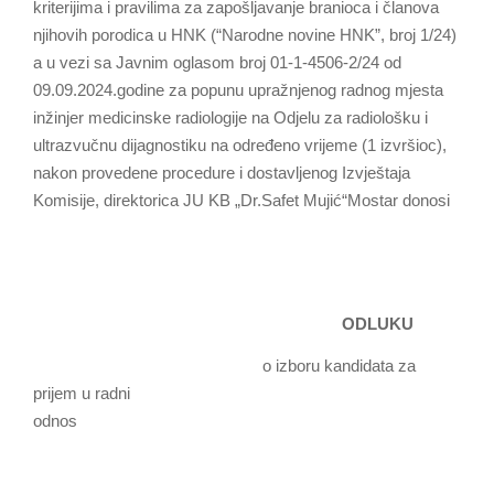
kriterijima i pravilima za zapošljavanje branioca i članova
njihovih porodica u HNK (“Narodne novine HNK”, broj 1/24)
a u vezi sa Javnim oglasom broj 01-1-4506-2/24 od
09.09.2024.godine za popunu upražnjenog radnog mjesta
inžinjer medicinske radiologije na Odjelu za radiološku i
ultrazvučnu dijagnostiku na određeno vrijeme (1 izvršioc),
nakon provedene procedure i dostavljenog Izvještaja
Komisije, direktorica JU KB „Dr.Safet Mujić“Mostar donosi
ODLUKU
o izboru kandidata za
prijem u radni
odn