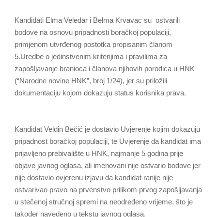
Kandidati Elma Veledar i Belma Krvavac su ostvarili
bodove na osnovu pripadnosti boračkoj populaciji,
primjenom utvrđenog postotka propisanim članom
5.Uredbe o jedinstvenim kriterijima i pravilima za
zapošljavanje branioca i članova njihovih porodica u HNK
(“Narodne novine HNK”, broj 1/24), jer su priložili
dokumentaciju kojom dokazuju status korisnika prava.
Kandidat Veldin Bečić je dostavio Uvjerenje kojim dokazuju
pripadnost boračkoj populaciji, te Uvjerenje da kandidat ima
prijavljeno prebivalište u HNK, najmanje 5 godina prije
objave javnog oglasa, ali imenovani nije ostvario bodove jer
nije dostavio ovjerenu izjavu da kandidat ranije nije
ostvarivao pravo na prvenstvo prilikom prvog zapošljavanja
u stečenoj stručnoj spremi na neodređeno vrijeme, što je
također navedeno u tekstu javnog oglasa.