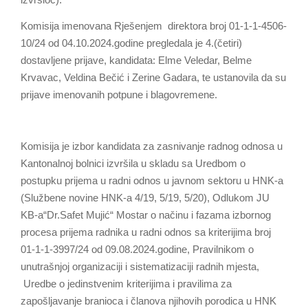
Komisija imenovana Rješenjem direktora broj 01-1-1-4506-
10/24 od 04.10.2024.godine pregledala je 4.(četiri)
dostavljene prijave, kandidata: Elme Veledar, Belme
Krvavac, Veldina Bečić i Zerine Gadara, te ustanovila da su
prijave imenovanih potpune i blagovremene.
Komisija je izbor kandidata za zasnivanje radnog odnosa u
Kantonalnoj bolnici izvršila u skladu sa Uredbom o
postupku prijema u radni odnos u javnom sektoru u HNK-a
(Službene novine HNK-a 4/19, 5/19, 5/20), Odlukom JU
KB-a“Dr.Safet Mujić“ Mostar o načinu i fazama izbornog
procesa prijema radnika u radni odnos sa kriterijima broj
01-1-1-3997/24 od 09.08.2024.godine, Pravilnikom o
unutrašnjoj organizaciji i sistematizaciji radnih mjesta,
Uredbe o jedinstvenim kriterijima i pravilima za
zapošljavanje branioca i članova njihovih porodica u HNK