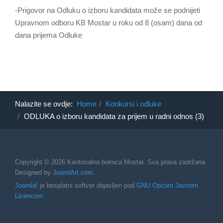
-Prigovor na Odluku o izboru kandidata može se podnijeti
Upravnom odboru KB Mostar u roku od 8 (osam) dana od
dana prijema Odluke
Nalazite se ovdje:
Home
Konkursi i odluke
ODLUKA o izboru kandidata za prijem u radni odnos (3)
Copyright © 2026 Kantonalna bolnica Mostar. Sva prava zadržana.
Designed by
JoomlArt.com
.
Joomla!
je besplatni softver objavljen pod
GNU Općom Javnom
Licencom.