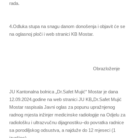
rada.
4.Odluka stupa na snagu danom donošenja i objavit će se
na oglasnoj ploči i web stranici KB Mostar.
Obrazloženje
JU Kantonalna bolnica „Dr.Safet Mujić“ Mostar je dana
12.09.2024.godine na web stranici JU KB„Dr.Safet Mujić
Mostar raspisala Javni oglas za popunu upražnjenog
radnog mjesta inžinjer medicinske radiologije na Odjelu za
radiološku i ultrazvučnu dijagnostiku–do povratka radnice
sa porodiljskog odsustva, a najduže do 12 mjeseci (1
izvršioc).