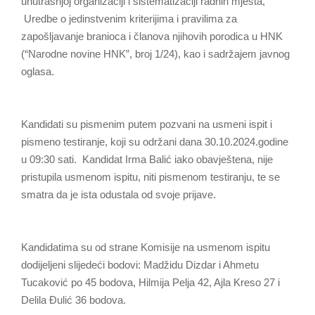
unutrašnjoj organizaciji i sistematizaciji radnih mjesta,
Uredbe o jedinstvenim kriterijima i pravilima za
zapošljavanje branioca i članova njihovih porodica u HNK
(“Narodne novine HNK”, broj 1/24), kao i sadržajem javnog
oglasa.
Kandidati su pismenim putem pozvani na usmeni ispit i
pismeno testiranje, koji su održani dana 30.10.2024.godine
u 09:30 sati. Kandidat Irma Balić iako obavještena, nije
pristupila usmenom ispitu, niti pismenom testiranju, te se
smatra da je ista odustala od svoje prijave.
Kandidatima su od strane Komisije na usmenom ispitu
dodijeljeni slijedeći bodovi: Madžidu Dizdar i Ahmetu
Tucaković po 45 bodova, Hilmija Pelja 42, Ajla Kreso 27 i
Delila Đulić 36 bodova.