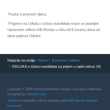
Pouka o pravnom lijeku:
-Prigovor na Odluku o izboru kandidata može se podnijeti
Upravnom odboru KB Mostar u roku od 8 (osam) dana od
dana prijema Odluke.
Nalazite se ovdje:
Home
Konkursi i odluke
ODLUKA o izboru kandidata za prijem u radni odnos (4)
Copyright © 2026 Kantonalna bolnica Mostar. Sva prava zadržana.
Designed by
JoomlArt.com
.
Joomla!
je besplatni softver objavljen pod
GNU Općom Javnom
Licencom.