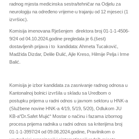
radnog mjesta medicinska sestra/tehničar na Odjelu za
neurologiju na određeno vrijeme-u trajanju od 12 mjeseci (1
izvršioc).
Komisija imenovana Rješenjem direktora broj 01-1-1-4506-
9/24 od 04.10.2024.godine pregledala je 6.(šest)
dostavljenih prijava i to kandidata: Ahmeta Tucaković,
Madžida Dizdar, Delile Đulić, Ajle Kreso, Hilmije Pelja i Irme
Balić.
Komisija je izbor kandidata za zasnivanje radnog odnosa u
Kantonalnoj bolnici izvršila u skladu sa Uredbom o
postupku prijema u radni odnos u javnom sektoru u HNK-a
(Službene novine HNK-a 4/19, 5/19, 5/20), Odlukom JU
KB-a“Dr.Safet Mujić“ Mostar o načinu i fazama izbornog
procesa prijema radnika u radni odnos sa kriterijima broj
01-1-1-3997/24 od 09.08.2024.godine, Pravilnikom o