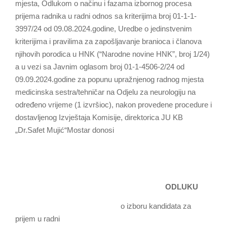
mjesta, Odlukom o načinu i fazama izbornog procesa
prijema radnika u radni odnos sa kriterijima broj 01-1-1-
3997/24 od 09.08.2024.godine, Uredbe o jedinstvenim
kriterijima i pravilima za zapošljavanje branioca i članova
njihovih porodica u HNK (“Narodne novine HNK”, broj 1/24)
a u vezi sa Javnim oglasom broj 01-1-4506-2/24 od
09.09.2024.godine za popunu upražnjenog radnog mjesta
medicinska sestra/tehničar na Odjelu za neurologiju na
određeno vrijeme (1 izvršioc), nakon provedene procedure i
dostavljenog Izvještaja Komisije, direktorica JU KB
„Dr.Safet Mujić“Mostar donosi
ODLUKU
o izboru kandidata za
prijem u radni