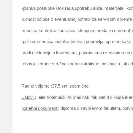
-planira postupke i tok rada,upotrebu alata, materijala i 
-donosi odluke o eventualnoj potrebi za servisom opreme 
-montira,kontrolira i održava sklopove,uređaje i opremu(h
-prilikom servisa instalira,testira i popravlja opremu kako
-vodi evidenciju o kvarovima, popravcima i servisima na 
-obavlja i druge stručne i administrativne poslove u skl
Radno vrijeme :37,5 sati sedmično
Uslovi
:
elektrotehnički /ili mašinski fakultet II ciklusa i
potrebni dokumenti
: diploma o završenom fakultetu, potv