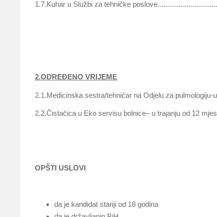
1.7.Kuhar u Službi za tehničke poslove........................................
2.ODREĐENO VRIJEME
2.1.Medicinska sestra/tehničar na Odjelu za pulmolog
2.2.Čistačica u Eko servisu bolnice– u trajanju o
OPŠTI USLOVI
da je kandidat stariji od 18 godina
da je državljanin BiH