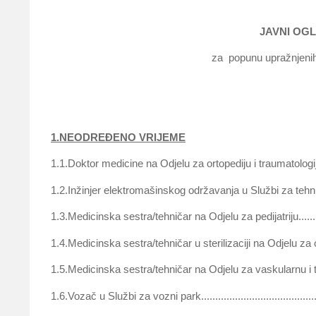
JAVNI OGLA
za popunu upražnjenih radni
1.NEODREĐENO VRIJEME
1.1.Doktor medicine na Odjelu za ortopediju i traumatologiju............
1.2.Inžinjer elektromašinskog održavanja u Službi za tehničke poslov
1.3.Medicinska sestra/tehničar na Odjelu za pedijatriju...................
1.4.Medicinska sestra/tehničar u sterilizaciji na Odjelu za opš
1.5.Medicinska sestra/tehničar na Odjelu za vaskularnu i torakalnu h
1.6.Vozač u Službi za vozni park................................................