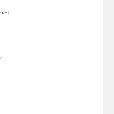
ruke i
o