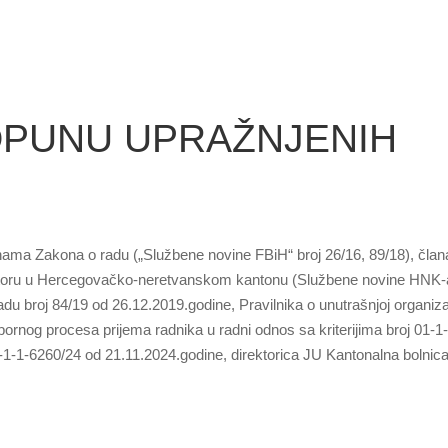
OPUNU UPRAŽNJENIH
ama Zakona o radu („Službene novine FBiH“ broj 26/16, 89/18), član
ktoru u Hercegovačko-neretvanskom kantonu (Službene novine HNK-a
radu broj 84/19 od 26.12.2019.godine, Pravilnika o unutrašnjoj organizac
zbornog procesa prijema radnika u radni odnos sa kriterijima broj 01-
-1-1-6260/24 od 21.11.2024.godine, direktorica JU Kantonalna bolnica