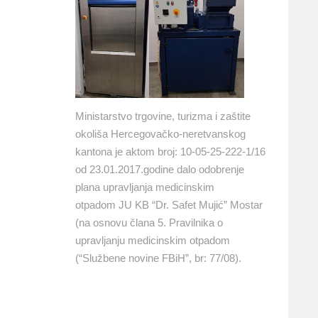
Ministarstvo trgovine, turizma i zaštite
okoliša Hercegovačko-neretvanskog
kantona je aktom broj: 10-05-25-222-1/16
od 23.01.2017.godine dalo odobrenje
plana upravljanja medicinskim
otpadom JU KB “Dr. Safet Mujić” Mostar
(na osnovu člana 5. Pravilnika o
upravljanju medicinskim otpadom
(“Službene novine FBiH”, br: 77/08).