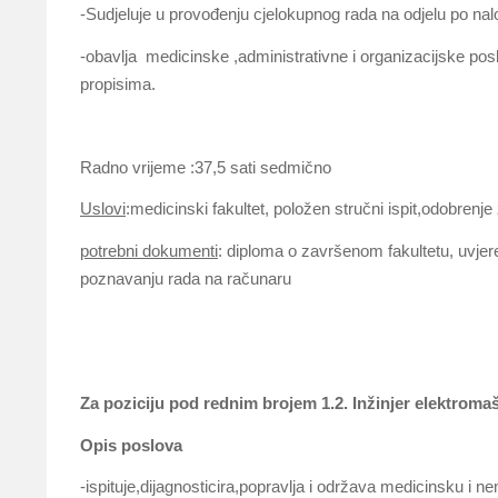
-Sudjeluje u provođenju cjelokupnog rada na odjelu po nal
-obavlja medicinske ,administrativne i organizacijske po
propisima.
Radno vrijeme :37,5 sati sedmično
Uslovi
:medicinski fakultet, položen stručni ispit,odobren
potrebni dokumenti
: diploma o završenom fakultetu, uvje
poznavanju rada na računaru
Za poziciju pod rednim brojem 1.2.
Inžinjer elektroma
Opis poslova
-ispituje,dijagnosticira,popravlja i održava medicinsku i 