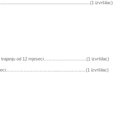
..................................................................(1 izvršilac)
iju-u trajanju od 12 mjeseci…………………….….(1 izvršilac)
d 12 mjeseci…………….………………..……..……..…(1 izvršilac)