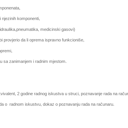
komponenata,
i njezinih komponenti,
idraulika,pneumatika, medicinski gasovi)
 bi provjerio da li oprema ispravno funkcioniše,
opremi,
adu sa zanimanjem i radnim mjestom.
li ekvivalent, 2 godine radnog iskustva u struci, poznavanje rada na raču
rda o radnom iskustvu, dokaz o poznavanju rada na računaru.