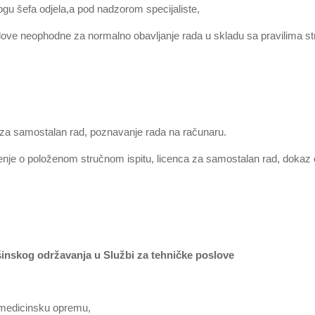
ogu šefa odjela,a pod nadzorom specijaliste,
slove neophodne za normalno obavljanje rada u skladu sa pravilima st
je za samostalan rad, poznavanje rada na računaru.
renje o položenom stručnom ispitu, licenca za samostalan rad, dokaz 
šinskog održavanja u Službi za tehničke poslove
nemedicinsku opremu,