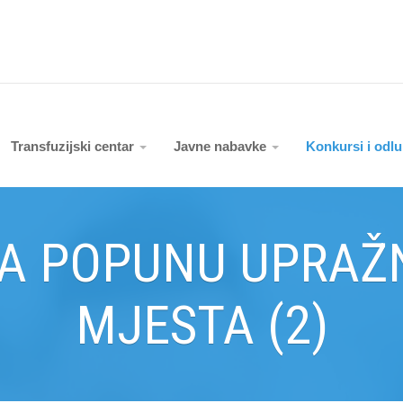
Transfuzijski centar
Javne nabavke
Konkursi i odl
ZA POPUNU UPRAŽ
MJESTA (2)