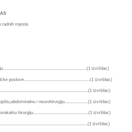
S
h mjesta
...........................................................(1 izvršilac)
e........................................................(1 izvršilac)
..............................................................(1 izvršilac)
tu,abdominalnu i neurohirurgiju....................(1 izvršilac)
irurgiju...............................................(1 izvršilac)
...................................................................(1 izvršilac)