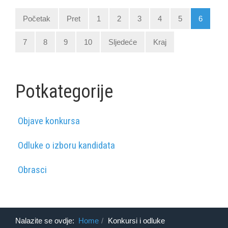
Početak
Pret
1
2
3
4
5
6
7
8
9
10
Sljedeće
Kraj
Potkategorije
Objave konkursa
Odluke o izboru kandidata
Obrasci
Nalazite se ovdje:
Home
Konkursi i odluke