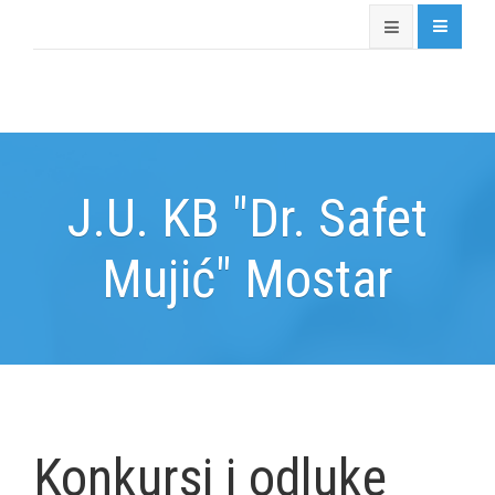
J.U. KB "Dr. Safet
Mujić" Mostar
Konkursi i odluke