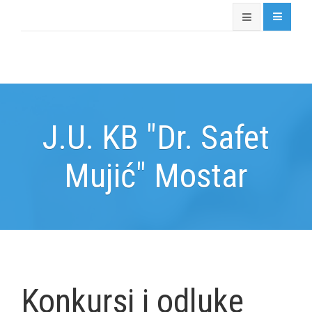
J.U. KB "Dr. Safet
Mujić" Mostar
Konkursi i odluke