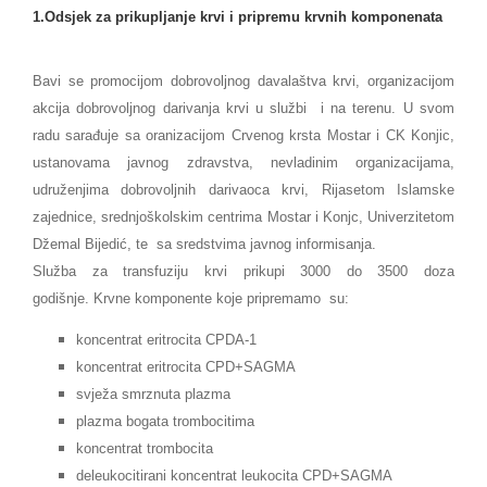
1.Odsjek za prikupljanje krvi i pripremu krvnih komponenata
Bavi se promocijom dobrovoljnog davalaštva krvi, organizacijom
akcija dobrovoljnog darivanja krvi u službi i na terenu. U svom
radu sarađuje sa oranizacijom Crvenog krsta Mostar i CK Konjic,
ustanovama javnog zdravstva, nevladinim organizacijama,
udruženjima dobrovoljnih darivaoca krvi, Rijasetom Islamske
zajednice, srednjoškolskim centrima Mostar i Konjc, Univerzitetom
Džemal Bijedić, te sa sredstvima javnog informisanja.
Služba za transfuziju krvi prikupi 3000 do 3500 doza
godišnje. Krvne komponente koje pripremamo su:
koncentrat eritrocita CPDA-1
koncentrat eritrocita CPD+SAGMA
svježa smrznuta plazma
plazma bogata trombocitima
koncentrat trombocita
deleukocitirani koncentrat leukocita CPD+SAGMA