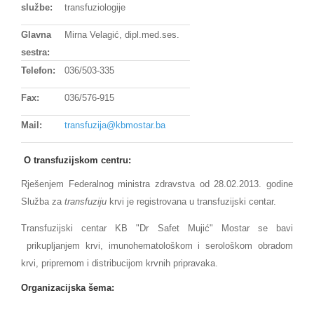
službe:
transfuziologije
Glavna
Mirna Velagić, dipl.med.ses.
sestra:
Telefon:
036/503-335
Fax:
036/576-915
Mail:
transfuzija@kbmostar.ba
O transfuzijskom centru:
Rješenjem Federalnog ministra zdravstva od 28.02.2013. godine
Služba za
transfuziju
krvi je registrovana u transfuzijski centar.
Transfuzijski centar KB "Dr Safet Mujić" Mostar se bavi
prikupljanjem krvi, imunohematološkom i serološkom obradom
krvi, pripremom i distribucijom krvnih pripravaka.
Organizacijska šema: