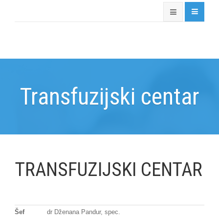
Transfuzijski centar
TRANSFUZIJSKI CENTAR
Šef
dr Dženana Pandur, spec.