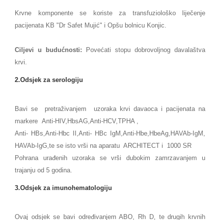
Krvne komponente se koriste za transfuziološko liječenje
pacijenata KB "Dr Safet Mujić" i Opšu bolnicu Konjic.
Ciljevi u budućnosti:
Povećati stopu dobrovoljnog davalaštva
krvi.
2.Odsjek za serologiju
Bavi se pretraživanjem uzoraka krvi davaoca i pacijenata na
markere Anti-HIV,HbsAG,Anti-HCV,TPHA ,
Anti- HBs,Anti-Hbc II,Anti- HBc IgM,Anti-Hbe,HbeAg,HAVAb-IgM,
HAVAb-IgG,te se isto vrši na aparatu ARCHITECT i 1000 SR
Pohrana urađenih uzoraka se vrši dubokim zamrzavanjem u
trajanju od 5 godina.
3.Odsjek za imunohematologiju
Ovaj odsjek se bavi određivanjem ABO, Rh D, te drugih krvnih