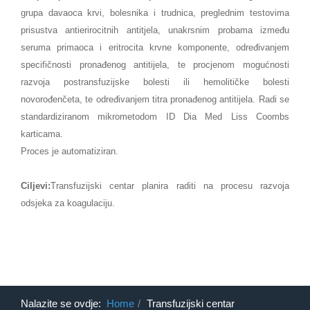
grupa davaoca krvi, bolesnika i trudnica, preglednim testovima
prisustva antierirocitnih antitjela, unakrsnim probama između
seruma primaoca i eritrocita krvne komponente, određivanjem
specifičnosti pronađenog antitijela, te procjenom mogućnosti
razvoja postransfuzijske bolesti ili hemolitičke bolesti
novorođenčeta, te određivanjem titra pronađenog antitijela. Radi se
standardiziranom mikrometodom ID Dia Med Liss Coombs
karticama.
Proces je automatiziran.
Ciljevi:
Transfuzijski centar planira raditi na procesu razvoja
odsjeka za koagulaciju.
Nalazite se ovdje:
Home
Transfuzijski centar