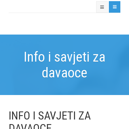
Info i savjeti za
davaoce
INFO I SAVJETI ZA
DAVAOCE