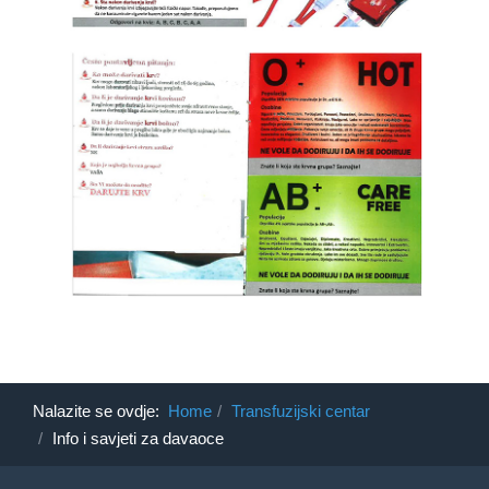
Nalazite se ovdje:
Home
Transfuzijski centar
Info i savjeti za davaoce