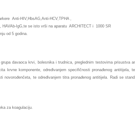
markere Anti-HIV,HbsAG,Anti-HCV,TPHA ,
M, HAVAb-IgG,te se isto vrši na aparatu ARCHITECT i 1000 SR
nju od 5 godina.
rupa davaoca krvi, bolesnika i trudnica, preglednim testovima prisustva ant
ita krvne komponente, određivanjem specifičnosti pronađenog antitijela, t
sti novorođenčeta, te određivanjem titra pronađenog antitijela. Radi se stan
jeka za koagulaciju.