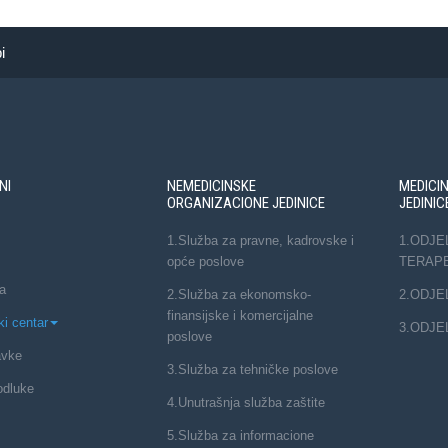
i
NI
NEMEDICINSKE
MEDICI
ORGANIZACIONE JEDINICE
JEDINIC
1.Služba za pravne, kadrovske i
1.ODJE
opće poslove
TERAP
a
2.Služba za ekonomsko-
2.ODJE
finansijske i komercijalne
ki centar
3.ODJE
poslove
avke
3.Služba za tehničke poslove
odluke
4.Unutrašnja služba zaštite
5.Služba za informacione