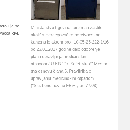
sarađuje sa
Ministarstvo trgovine, turizma i zaštite
vaoca krvi,
okoliša Hercegovačko-neretvanskog
.
kantona je aktom broj: 10-05-25-222-1/16
od 23.01.2017.godine dalo odobrenje
plana upravljanja medicinskim
otpadom JU KB “Dr. Safet Mujić” Mostar
(na osnovu člana 5. Pravilnika o
upravljanju medicinskim otpadom
(“Službene novine FBiH”, br: 77/08).