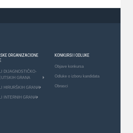
NSKE ORGANIZACIONE
KONKURSI I ODLUKE
E
Objave konkursa
LI DIJAGNOSTIČKO-
Odluke o izboru kandidata
EUTSKIH GRANA
Obrasci
LI HIRURŠKIH GRANA
LI INTERNIH GRANA