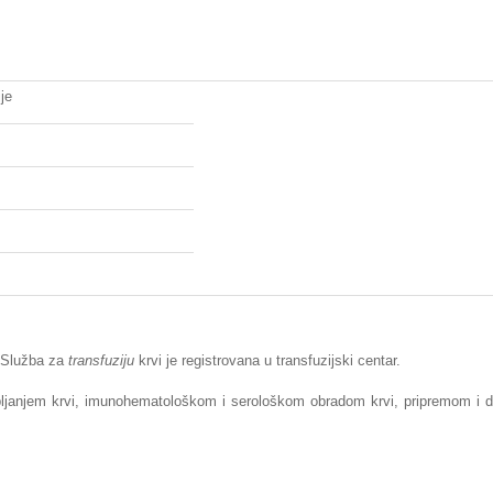
je
e Služba za
transfuziju
krvi je registrovana u transfuzijski centar.
pljanjem krvi, imunohematološkom i serološkom obradom krvi, pripremom i di