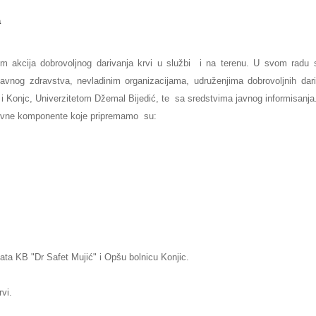
a
om akcija dobrovoljnog darivanja krvi u službi i na terenu. U svom radu 
vnog zdravstva, nevladinim organizacijama, udruženjima dobrovoljnih dari
i Konjc, Univerzitetom Džemal Bijedić, te sa sredstvima javnog informisanja
 Krvne komponente koje pripremamo su:
ata KB "Dr Safet Mujić" i Opšu bolnicu Konjic.
vi.