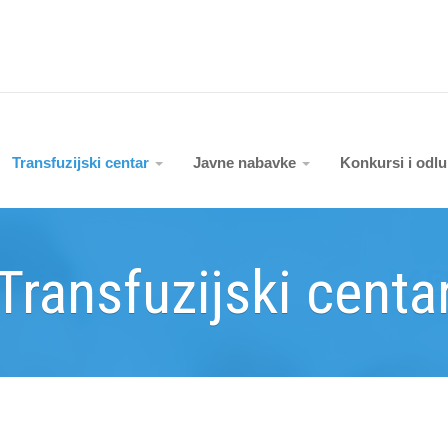
Transfuzijski centar
Javne nabavke
Konkursi i odl
Transfuzijski centa