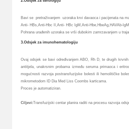
2.Odsjek za serologiju
Bavi se pretraživanjem uzoraka krvi davaoca i pacijenata na 
Anti- HBs,Anti-Hbc II,Anti- HBc IgM,Anti-Hbe,HbeAg,HAVAb-Ig
Pohrana urađenih uzoraka se vrši dubokim zamrzavanjem u traja
3.Odsjek za imunohematologiju
Ovaj odsjek se bavi određivanjem ABO, Rh D, te drugih krvnih g
antitjela, unakrsnim probama između seruma primaoca i eritroc
mogućnosti razvoja postransfuzijske bolesti ili hemolitičke bole
mikrometodom ID Dia Med Liss Coombs karticama.
Proces je automatiziran.
Ciljevi:
Transfuzijski centar planira raditi na procesu razvoja ods