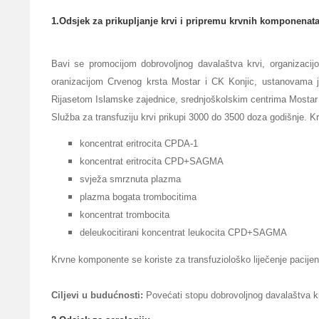
1.Odsjek za prikupljanje krvi i pripremu krvnih komponenat
Bavi se promocijom dobrovoljnog davalaštva krvi, organizacij
oranizacijom Crvenog krsta Mostar i CK Konjic, ustanovama ja
Rijasetom Islamske zajednice, srednjoškolskim centrima Mostar 
Služba za transfuziju krvi prikupi 3000 do 3500 doza godišnje.
koncentrat eritrocita CPDA-1
koncentrat eritrocita CPD+SAGMA
svježa smrznuta plazma
plazma bogata trombocitima
koncentrat trombocita
deleukocitirani koncentrat leukocita CPD+SAGMA
Krvne komponente se koriste za transfuziološko liječenje pacijen
Ciljevi u budućnosti:
Povećati stopu dobrovoljnog davalaštva kr