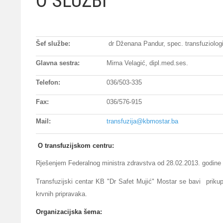
O SLUŽBI
Šef službe:
dr Dženana Pandur, spec. transfuziologi
Glavna sestra:
Mirna Velagić, dipl.med.ses.
Telefon:
036/503-335
Fax:
036/576-915
Mail:
transfuzija@kbmostar.ba
O transfuzijskom centru:
Rješenjem Federalnog ministra zdravstva od 28.02.2013. godin
Transfuzijski centar KB "Dr Safet Mujić" Mostar se bavi priku
krvnih pripravaka.
Organizacijska šema: