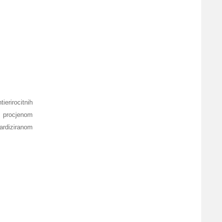
ierirocitnih
e procjenom
dardiziranom