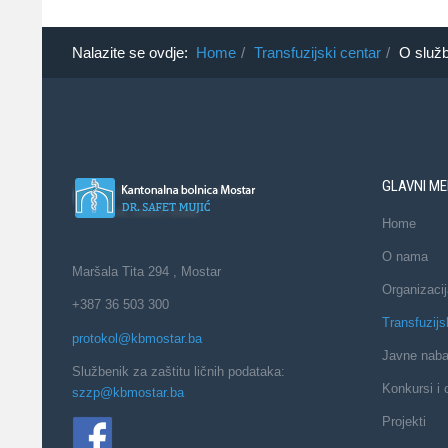
Nalazite se ovdje:
Home
Transfuzijski centar
O služb
GLAVNI ME
Home
O nama
Maršala Tita 294 , Mostar
Organizacij
+387 36 503 300
Transfuzijs
protokol@kbmostar.ba
Javne nab
Službenik za zaštitu ličnih podataka:
Konkursi i 
szzp@kbmostar.ba
Projekti