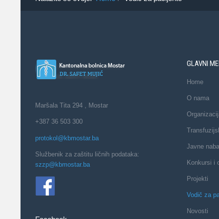
GLAVNI ME
Home
O nama
Maršala Tita 294 , Mostar
Organizacij
+387 36 503 300
Transfuzijs
protokol@kbmostar.ba
Javne nab
Službenik za zaštitu ličnih podataka:
Konkursi i 
szzp@kbmostar.ba
Projekti
Vodič za pa
Novosti