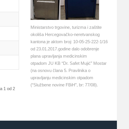
Ministarstvo trgovine, turizma i zaštite
okoliša Hercegovačko-neretvanskog
kantona je aktom broj: 10-05-25-222-1/16
od 23.01.2017.godine dalo odobrenje
plana upravljanja medicinskim
otpadom JU KB “Dr. Safet Mujić” Mostar
(na osnovu člana 5. Pravilnika o
upravljanju medicinskim otpadom
(“Službene novine FBiH”, br: 77/08).
a 1 od 2