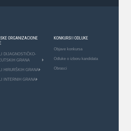
NSKE ORGANIZACIONE
KONKURSI I ODLUKE
E
Objave konkursa
LI DIJAGNOSTIČKO-
Odluke o izboru kandidata
EUTSKIH GRANA
Obrasci
LI HIRURŠKIH GRANA
LI INTERNIH GRANA