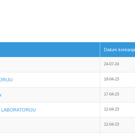
Datum kreiranj
24-07-24
18-04-23
ORIJU
17-04-23
a
12-04-23
M LABORATORIJU
12-04-23