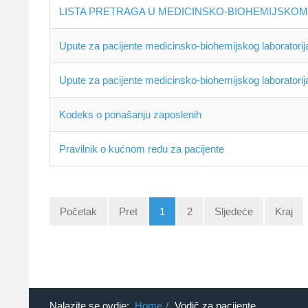
LISTA PRETRAGA U MEDICINSKO-BIOHEMIJSKO
Upute za pacijente medicinsko-biohemijskog laboratorij
Upute za pacijente medicinsko-biohemijskog laboratorij
Kodeks o ponašanju zaposlenih
Pravilnik o kućnom redu za pacijente
Početak
Pret
1
2
Sljedeće
Kraj
Nalazite se ovdje:
Home
Vodič za pacijente