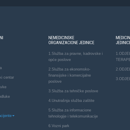
NI
NEMEDICINSKE
MEDICI
ORGANIZACIONE JEDINICE
JEDINIC
1.Služba za pravne, kadrovske i
1.ODJE
opće poslove
TERAP
a
2.Služba za ekonomsko-
2.ODJE
finansijske i komercijalne
ki centar
3.ODJE
poslove
avke
3.Služba za tehničke poslove
odluke
4.Unutrašnja služba zaštite
5.Služba za informacione
cijente
tehnologije i telekomunikacije
6.Vozni park