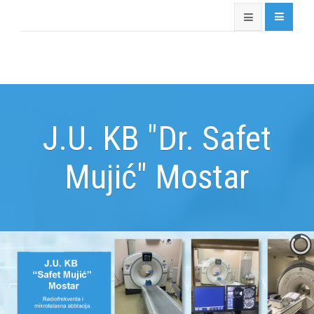
J.U. KB "Dr. Safet
Mujić" Mostar