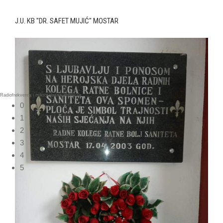
J.U. KB "DR. SAFET MUJIĆ" MOSTAR
0
1
2
3
4
5