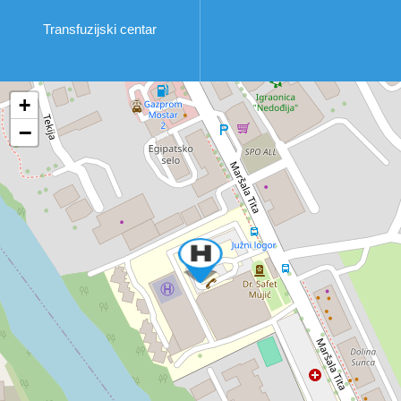
Transfuzijski centar
+
−