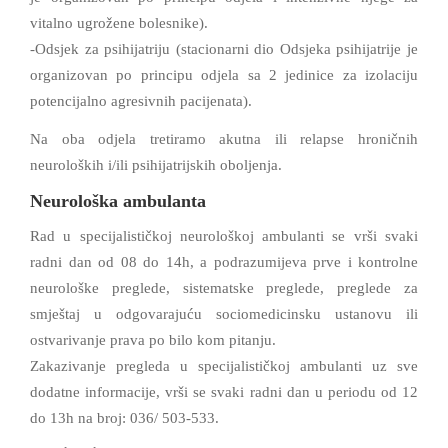
vitalno ugrožene bolesnike).
-Odsjek za psihijatriju (stacionarni dio Odsjeka psihijatrije je
organizovan po principu odjela sa 2 jedinice za izolaciju
potencijalno agresivnih pacijenata).
Na oba odjela tretiramo akutna ili relapse hroničnih
neuroloških i/ili psihijatrijskih oboljenja.
Neurološka ambulanta
Rad u specijalističkoj neurološkoj ambulanti se vrši svaki
radni dan od 08 do 14h, a podrazumijeva prve i kontrolne
neurološke preglede, sistematske preglede, preglede za
smještaj u odgovarajuću sociomedicinsku ustanovu ili
ostvarivanje prava po bilo kom pitanju.
Zakazivanje pregleda u specijalističkoj ambulanti uz sve
dodatne informacije, vrši se svaki radni dan u periodu od 12
do 13h na broj: 036/ 503-533.