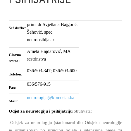
prim. dr Svjetlana Bajgorić-
Šef službe:
Šehović,
spec.
neuropsihijatar
Amela Hajdarović, MA
Glavna
sestrinstva
sestra:
036/503-347; 036/503-600
Telefon:
036/576-915
Fax:
neurologija@kbmostar.ba
Mail:
Odjel za neurologiju i psihijatriju
obuhvata:
-Odsjek za neurologiju (stacionarni dio Odsjeka neurologije
je organizovan po principu odjela i intenzivne njege za