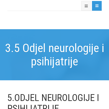
3.5 Odjel neurologije i
psihijatrije
5.ODJEL NEUROLOGIJE I
PSIHIJATRIJE