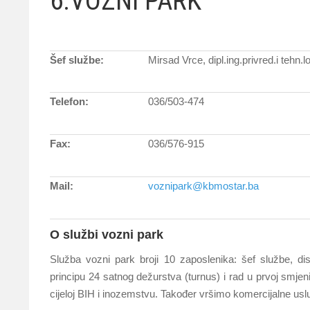
6.VOZNI PARK
Šef službe:
Mirsad Vrce, dipl.ing.privred.i tehn.lo
Telefon:
036/503-474
Fax:
036/576-915
Mail:
voznipark@kbmostar.ba
O službi vozni park
Služba vozni park broji 10 zaposlenika: šef službe, d
principu 24 satnog dežurstva (turnus) i rad u prvoj smje
cijeloj BIH i inozemstvu. Također vršimo komercijalne usl