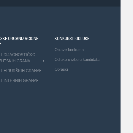
NSKE ORGANIZACIONE
KONKURSI I ODLUKE
E
Objave konkursa
LI DIJAGNOSTIČKO-
Odluke o izboru kandidata
EUTSKIH GRANA
Obrasci
LI HIRURŠKIH GRANA
LI INTERNIH GRANA