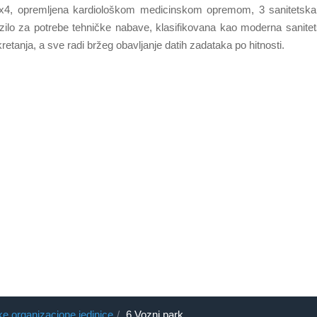
x4, opremljena kardiološkom medicinskom opremom, 3 sanitetska
zilo za potrebe tehničke nabave, klasifikovana kao
moderna sanitet
etanja, a sve radi bržeg obavljanje datih zadataka po hitnosti.
e organizacione jedinice
6.Vozni park