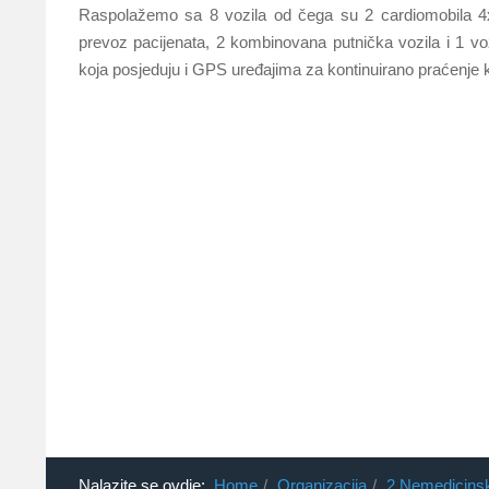
Raspolažemo sa 8 vozila od čega su 2 cardiomobila 4
prevoz pacijenata, 2 kombinovana putnička vozila i 1 vo
koja posjeduju i GPS uređajima za kontinuirano praćenje kr
Nalazite se ovdje:
Home
Organizacija
2.Nemedicinsk