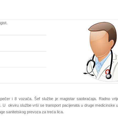
gist.
ispečer i 8 vozača. Šef službe je magistar saobraćaja. Radno vri
ni. U okviru službe vrši se transport pacijenata u druge medicinske 
uge sanitetskog prevoza za treća lica.