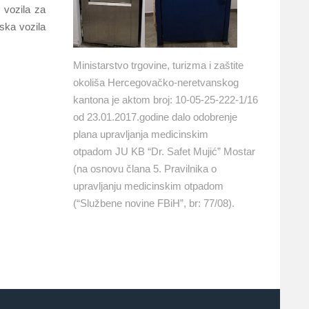
 vozila za
ska vozila
Ministarstvo trgovine, turizma i zaštite
okoliša Hercegovačko-neretvanskog
kantona je aktom broj: 10-05-25-222-1/16
od 23.01.2017.godine dalo odobrenje
plana upravljanja medicinskim
otpadom JU KB “Dr. Safet Mujić” Mostar
(na osnovu člana 5. Pravilnika o
upravljanju medicinskim otpadom
(“Službene novine FBiH”, br: 77/08).