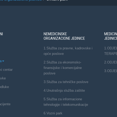
NI
NEMEDICINSKE
MEDICI
ORGANIZACIONE JEDINICE
JEDINIC
1.Služba za pravne, kadrovske i
1.ODJE
opće poslove
TERAP
a
2.Služba za ekonomsko-
2.ODJE
finansijske i komercijalne
ki centar
3.ODJE
poslove
avke
3.Služba za tehničke poslove
odluke
4.Unutrašnja služba zaštite
5.Služba za informacione
cijente
tehnologije i telekomunikacije
6.Vozni park