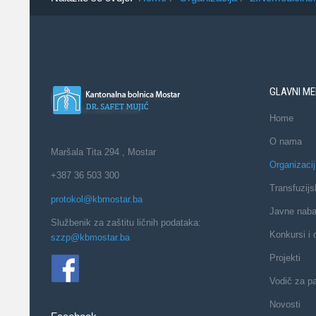
GLAVNI ME
Home
O nama
Maršala Tita 294 , Mostar
Organizacij
+387 36 503 300
Transfuzijs
protokol@kbmostar.ba
Javne nab
Službenik za zaštitu ličnih podataka:
Konkursi i 
szzp@kbmostar.ba
Projekti
Vodič za pa
Novosti