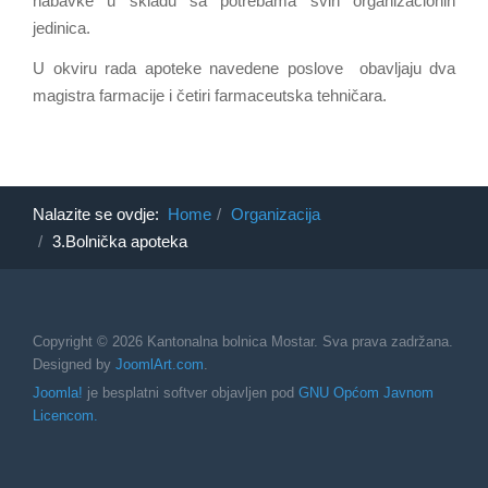
nabavke u skladu sa potrebama svih organizacionih
jedinica.
U okviru rada apoteke navedene poslove obavljaju dva
magistra farmacije i četiri farmaceutska tehničara.
Nalazite se ovdje:
Home
Organizacija
3.Bolnička apoteka
Copyright © 2026 Kantonalna bolnica Mostar. Sva prava zadržana.
Designed by
JoomlArt.com
.
Joomla!
je besplatni softver objavljen pod
GNU Općom Javnom
Licencom.