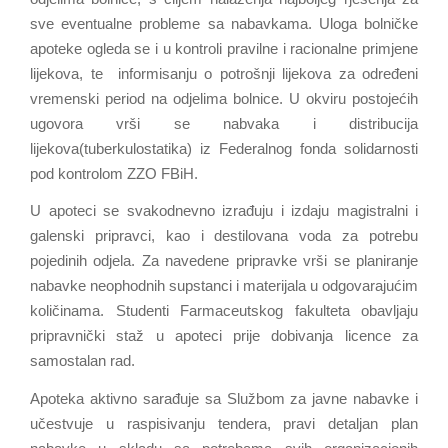
sve eventualne probleme sa nabavkama.
Uloga bolničke
apoteke ogleda se i u kontroli pravilne i racionalne primjene
lijekova, te informisanju o potrošnji lijekova za određeni
vremenski period na odjelima bolnice.
U okviru postojećih
ugovora vrši se nabvaka i distribucija
lijekova(tuberkulostatika) iz Federalnog fonda solidarnosti
pod kontrolom ZZO FBiH.
U apoteci se svakodnevno izrađuju i izdaju magistralni i
galenski pripravci, kao i destilovana voda za potrebu
pojedinih odjela. Za navedene pripravke vrši se planiranje
nabavke neophodnih supstanci i materijala u odgovarajućim
količinama.
Studenti Farmaceutskog fakulteta obavljaju
pripravnički staž u apoteci prije dobivanja licence za
samostalan rad.
Apoteka aktivno sarađuje sa Službom za javne nabavke i
učestvuje u raspisivanju tendera, pravi detaljan plan