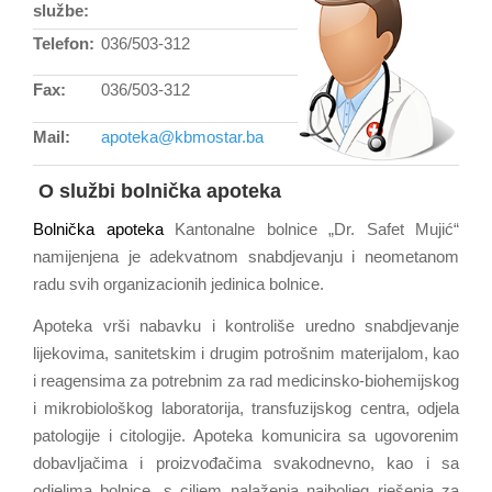
službe:
Telefon:
036/503-312
Fax:
036/503-312
Mail:
apoteka@kbmostar.ba
O službi bolnička apoteka
Bolnička apoteka
Kantonalne bolnice „Dr. Safet Mujić“
namijenjena je adekvatnom snabdjevanju i neometanom
radu svih organizacionih jedinica bolnice.
Apoteka vrši nabavku i kontroliše uredno snabdjevanje
lijekovima, sanitetskim i drugim potrošnim materijalom, kao
i reagensima za potrebnim za rad medicinsko-biohemijskog
i mikrobiološkog laboratorija, transfuzijskog centra, odjela
patologije i citologije. Apoteka komunicira sa ugovorenim
dobavljačima i proizvođačima svakodnevno, kao i sa
odjelima bolnice, s ciljem nalaženja najboljeg rješenja za