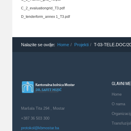
C_2_evaluationgrid_T3.pdf
D_tenderform_annex 1_T3.pdf
Nalazite se ovdje:
Home
Projekti
T-03-TELE.DOC/202
GLAVNI ME
Home
O nama
Maršala Tita 294 , Mostar
Organizacij
+387 36 503 300
Transfuzijs
protokol@kbmostar.ba