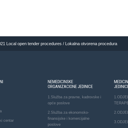
1 Local open tender procedures / Lokalna otvorena procedura
NI
NEMEDICINSKE
MEDICI
ORGANIZACIONE JEDINICE
JEDINIC
1.Služba za pravne, kadrovske i
1.ODJE
opće poslove
TERAP
a
2.Služba za ekonomsko-
2.ODJE
finansijske i komercijalne
ki centar
3.ODJE
poslove