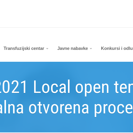
Transfuzijski centar
Javne nabavke
Konkursi i odl
021 Local open ten
lna otvorena proc