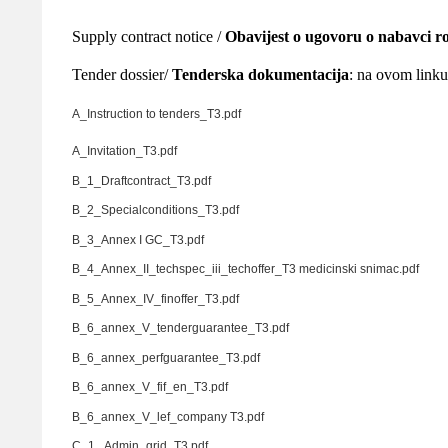
Supply contract notice /
Obavijest o ugovoru o nabavci r
Tender dossier/
Tenderska dokumentacija
: na ovom linku
A_Instruction to tenders_T3.pdf
A_Invitation_T3.pdf
B_1_Draftcontract_T3.pdf
B_2_Specialconditions_T3.pdf
B_3_Annex I GC_T3.pdf
B_4_Annex_II_techspec_iii_techoffer_T3 medicinski snimac.pdf
B_5_Annex_IV_finoffer_T3.pdf
B_6_annex_V_tenderguarantee_T3.pdf
B_6_annex_perfguarantee_T3.pdf
B_6_annex_V_fif_en_T3.pdf
B_6_annex_V_lef_company T3.pdf
C_1_ Admin_grid_T3.pdf