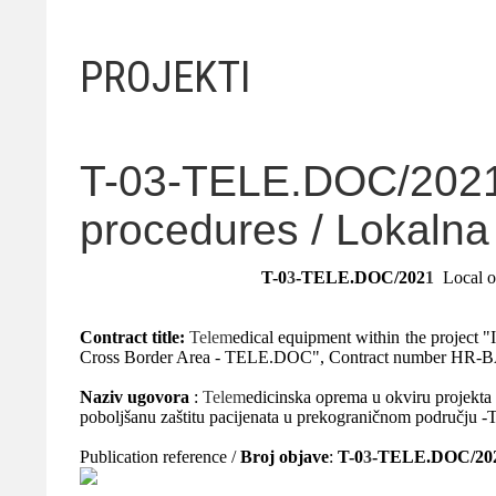
PROJEKTI
T-03-TELE.DOC/2021
procedures / Lokalna
T-0
3
-TELE.DOC/202
1
Local o
Contract title:
Telem
edical equipment within the project 
Cross Border Area - TELE.DOC", Contract number HR
Naziv ugovora
:
Telem
edicinska oprema u okviru projekta
poboljšanu zaštitu pacijenata u prekograničnom podru
Publication reference /
Broj objave
:
T-0
3
-TELE.DOC/20