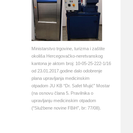
Ministarstvo trgovine, turizma i zaštite
okoliša Hercegovačko-neretvanskog
kantona je aktom broj: 10-05-25-222-1/16
od 23.01.2017.godine dalo odobrenje
plana upravljanja medicinskim
otpadom JU KB “Dr. Safet Mujić” Mostar
(na osnovu člana 5. Pravilnika o
upravljanju medicinskim otpadom
(“Službene novine FBiH”, br: 77/08).