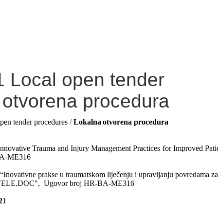
 Local open tender
 otvorena procedura
pen tender procedures
/
Lokalna
otvorena procedura
"Innovative Trauma and Injury Management Practices for Improved Pati
-BA-ME316
 “Inovativne prakse u traumatskom liječenju i upravljanju povredama za
čju -TELE.DOC", Ugovor broj HR-BA-ME316
2
1