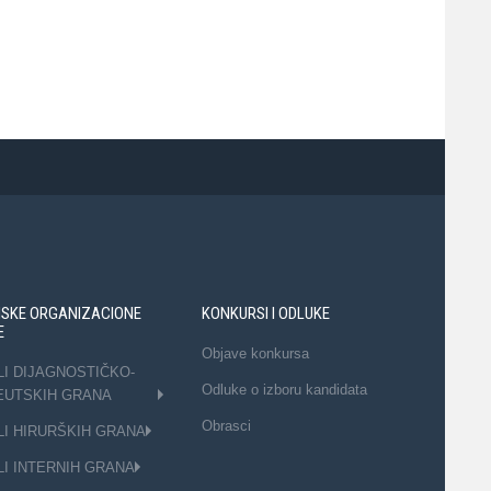
NSKE ORGANIZACIONE
KONKURSI I ODLUKE
E
Objave konkursa
LI DIJAGNOSTIČKO-
Odluke o izboru kandidata
EUTSKIH GRANA
Obrasci
LI HIRURŠKIH GRANA
LI INTERNIH GRANA