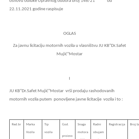
osnovu odluke Upravnog odbora broj 146/21
od
22.11.2021 godine raspisuje
OGLAS
Za javnu licitaciju motornih vozila u vlasništvu JU KB“Dr.Safet
Mujić“Mostar
I
JU KB“Dr.Safet Mujić“Mostar
vrši prodaju rashodovanih
motornih vozila putem
ponovljene javne licitacije
vozila i to :
Red.br
Marka
Tip
God.
Snaga
Radni
Registracija
Broj ša
Vozila
vozila
motora
obujam
proizvo