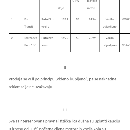
u kW
motora
dnje
u cm3
1.
Ford
Putničko
1991
51
2496
Vozilo
WF0K
Tranzit
vozilo
odjavljeno
2.
Mercedes
Putničko
1995
55
2399
Vozilo
Benz 100
vozilo
odjavljeno
VSA6
II
Prodaja se vrši po principu „viđeno-kupljeno“, pa se naknadne
reklamacije ne uvažavaju.
III
Sva zainteresnovana pravna i fizička lica dužna su uplatiti kauciju
u iznosu od
10% početne cijene motornih vozila koja su