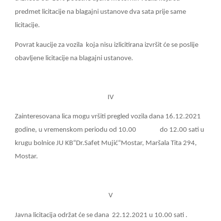
predmet licitacije na blagajni ustanove dva sata prije same
licitacije.
Povrat kaucije za vozila
koja nisu izlicitirana izvršit će se poslije
obavljene licitacije na blagajni ustanove.
IV
Zainteresovana lica mogu vršiti pregled vozila dana 16.12.2021
godine, u vremenskom periodu od 10.00
do 12.00 sati u
krugu bolnice JU KB“Dr.Safet Mujić“Mostar, Maršala Tita 294,
Mostar.
V
Javna licitacija održat će se dana
22.12.2021 u 10.00 sati .