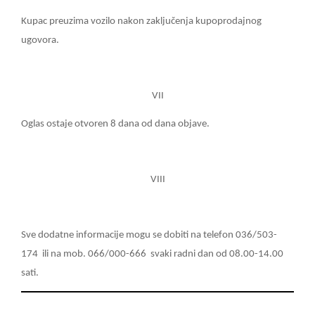
Kupac preuzima vozilo nakon zaključenja kupoprodajnog
ugovora.
VII
Oglas ostaje otvoren 8 dana od dana objave.
VIII
Sve dodatne informacije mogu se dobiti na telefon 036/503-
174
ili na mob. 066/000-666
svaki radni dan od 08.00-14.00
sati.