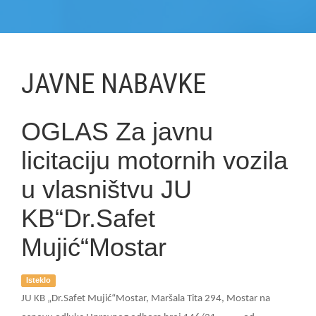
JAVNE NABAVKE
OGLAS Za javnu
licitaciju motornih vozila
u vlasništvu JU
KB“Dr.Safet
Mujić“Mostar
Isteklo
JU KB „Dr.Safet Mujić“Mostar, Maršala Tita 294, Mostar na