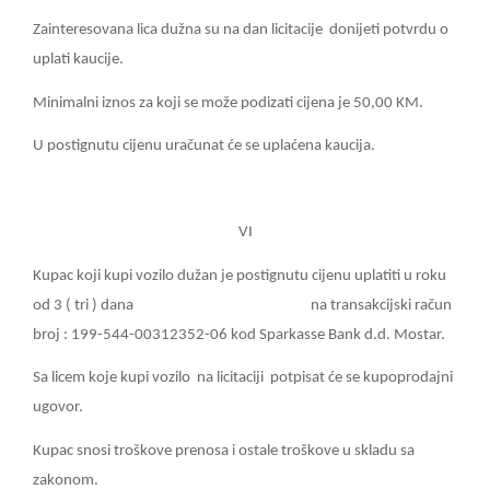
Zainteresovana lica dužna su na dan licitacije
donijeti potvrdu o
uplati kaucije.
Minimalni iznos za koji se može podizati cijena je 50,00 KM.
U postignutu cijenu uračunat će se uplaćena kaucija.
VI
Kupac koji kupi vozilo dužan je postignutu cijenu uplatiti u roku
od 3 ( tri ) dana
na transakcijski račun
broj : 199-544-00312352-06 kod Sparkasse Bank d.d. Mostar.
Sa licem koje kupi vozilo
na licitaciji
potpisat će se kupoprodajni
ugovor.
Kupac snosi troškove prenosa i ostale troškove u skladu sa
zakonom.