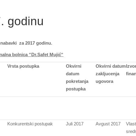
. godinu
 nabavki za 2017 godinu.
nalna bolnica “Dr.Safet Mujić“
Vrsta postupka
Okvirni
Okvirni datum
Izvo
datum
zakljucenja
fina
pokretanja
ugovora
postupka
Konkurentski postupak
Juli 2017
Avgust 2017
Vlast
sred