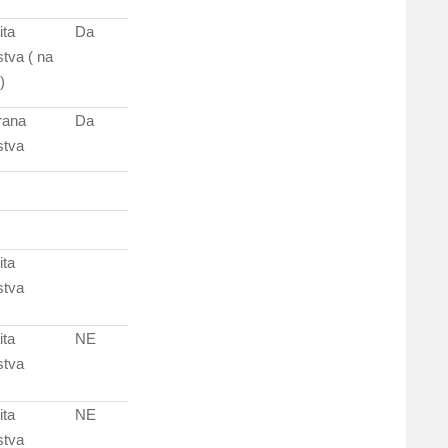
ita
Da
stva ( na
)
rana
Da
stva
ita
stva
ita
NE
stva
ita
NE
stva