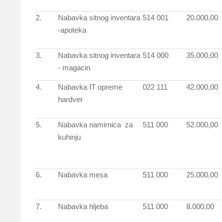
2.
Nabavka sitnog inventara
514 001
20.000,00
-apoteka
3.
Nabavka sitnog inventara
514 000
35.000,00
- magacin
4.
Nabavka IT opreme
022 111
42.000,00
hardver
5.
Nabavka namirnica za
511 000
52.000,00
kuhinju
6.
Nabavka mesa
511 000
25.000,00
7.
Nabavka hljeba
511 000
8.000,00