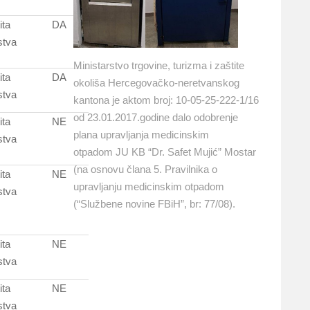
ita
DA
stva
Ministarstvo trgovine, turizma i zaštite
ita
DA
okoliša Hercegovačko-neretvanskog
stva
kantona je aktom broj: 10-05-25-222-1/16
od 23.01.2017.godine dalo odobrenje
ita
NE
plana upravljanja medicinskim
stva
otpadom JU KB “Dr. Safet Mujić” Mostar
(na osnovu člana 5. Pravilnika o
ita
NE
upravljanju medicinskim otpadom
stva
(“Službene novine FBiH”, br: 77/08).
ita
NE
stva
ita
NE
stva