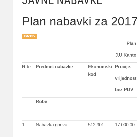
JAVNE NABAVKE
Plan nabavki za 2017
Isteklo
Plan
J.U.Kanto
R.br
Predmet nabavke
Ekonomski
Procije.
kod
vrijednost
bez PDV
Robe
1.
Nabavka goriva
512 301
17.000,00