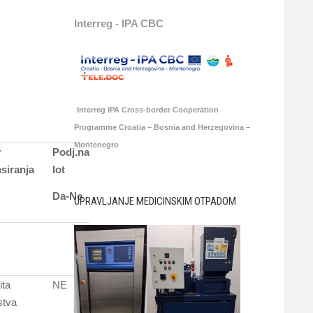
Interreg - IPA CBC
Interreg IPA Cross-border Cooperation
Programme Croatia – Bosnia and Herzegovina –
Montenegro
r
Podj.na
nsiranja
lot
Da-Ne
UPRAVLJANJE MEDICINSKIM OTPADOM
ita
NE
stva