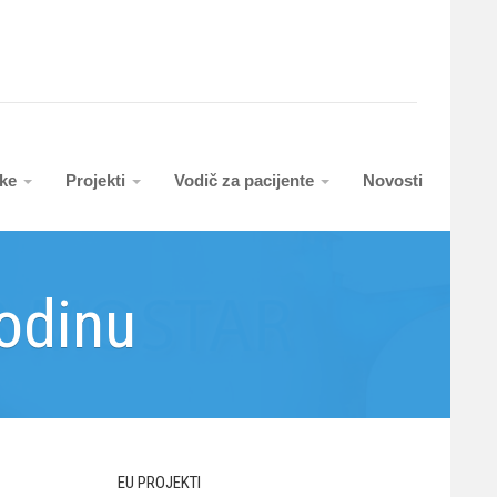
uke
Projekti
Vodič za pacijente
Novosti
odinu
EU PROJEKTI