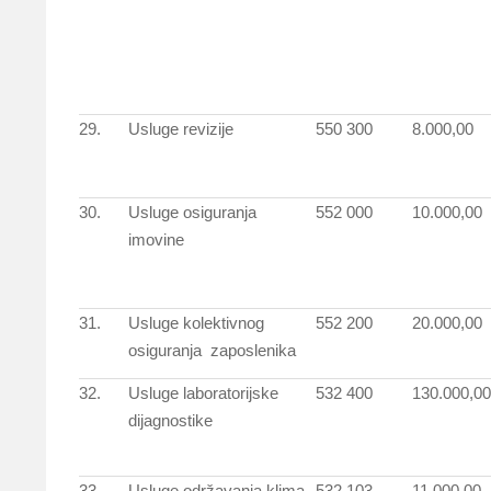
29.
Usluge revizije
550 300
8.000,00
30.
Usluge osiguranja
552 000
10.000,00
imovine
31.
Usluge kolektivnog
552 200
20.000,00
osiguranja zaposlenika
32.
Usluge laboratorijske
532 400
130.000,00
dijagnostike
33.
Usluge održavanja klima
532 103
11.000,00