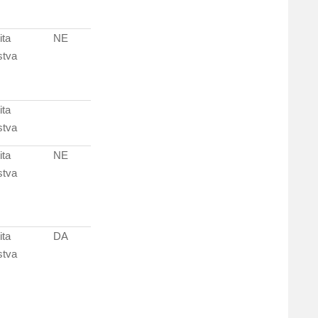
ita
NE
stva
ita
stva
ita
NE
stva
ita
DA
stva