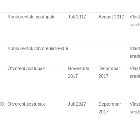
Konkurentski postupak
Juli 2017
Avgust 2017
Vlast
sred
Konkurentski/otvoreni/direktni
Vlast
sred
Otvoreni postupak
Novembar
Decembar
Vlast
2017
2017
sred
00
Otvoreni postupak
Juli 2017
Septembar
Vlast
2017
sred