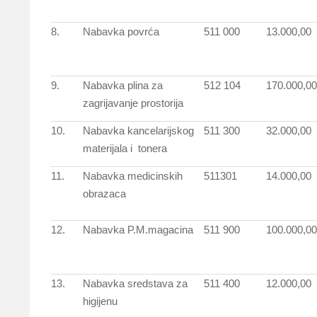
8.
Nabavka povrća
511 000
13.000,00
9.
Nabavka plina za
512 104
170.000,00
zagrijavanje prostorija
10.
Nabavka kancelarijskog
511 300
32.000,00
materijala i tonera
11.
Nabavka medicinskih
511301
14.000,00
obrazaca
12.
Nabavka P.M.magacina
511 900
100.000,00
13.
Nabavka sredstava za
511 400
12.000,00
higijenu