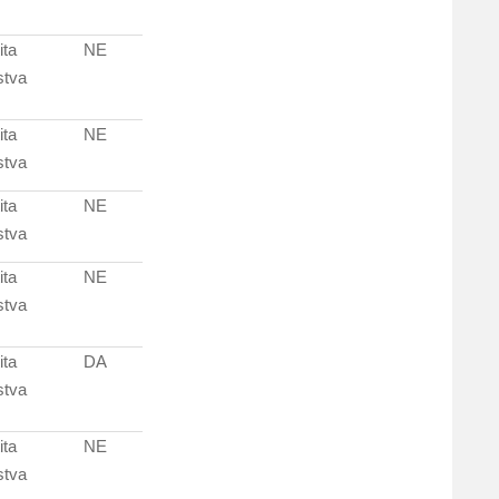
ita
NE
stva
ita
NE
stva
ita
NE
stva
ita
NE
stva
ita
DA
stva
ita
NE
stva