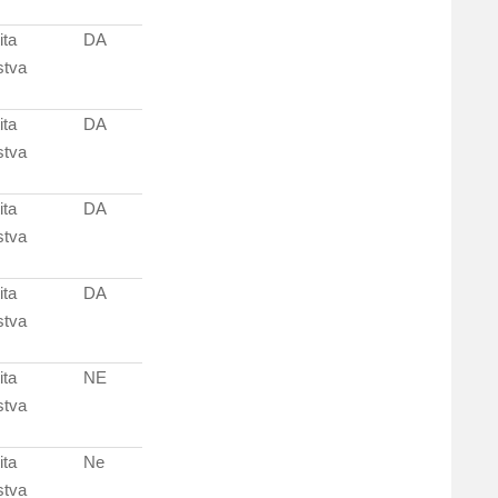
ita
DA
stva
ita
DA
stva
ita
DA
stva
ita
DA
stva
ita
NE
stva
ita
Ne
stva