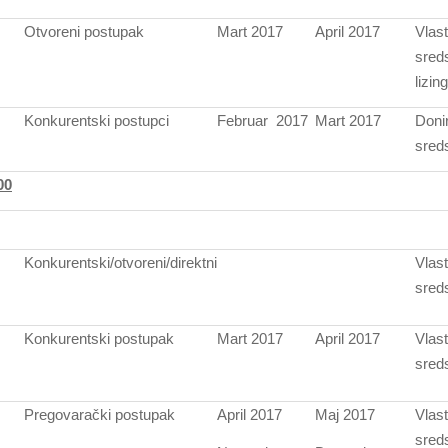
Otvoreni postupak
Mart 2017
April 2017
Vlast
sred
lizing
Konkurentski postupci
Februar 2017
Mart 2017
Doni
sred
00
Konkurentski/otvoreni/direktni
Vlast
sred
Konkurentski postupak
Mart 2017
April 2017
Vlast
sred
Pregovarački postupak
April 2017
Maj 2017
Vlast
sred