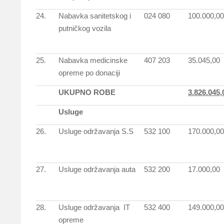
24.
Nabavka sanitetskog i
024 080
100.000,00
putničkog vozila
25.
Nabavka medicinske
407 203
35.045,00
opreme po donaciji
UKUPNO ROBE
3.826.045,
Usluge
26.
Usluge održavanja S.S
532 100
170.000,00
27.
Usluge održavanja auta
532 200
17.000,00
28.
Usluge održavanja IT
532 400
149.000,00
opreme