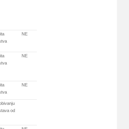
ita
NE
stva
ita
NE
stva
ita
NE
stva
obivanju
stava od
ita
NE