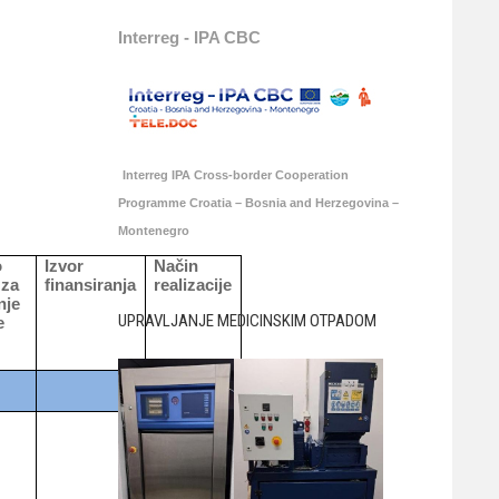
Interreg - IPA CBC
Interreg IPA Cross-border Cooperation
Programme Croatia – Bosnia and Herzegovina –
Montenegro
o
Izvor
Način
 za
finansiranja
realizacije
nje
UPRAVLJANJE MEDICINSKIM OTPADOM
e