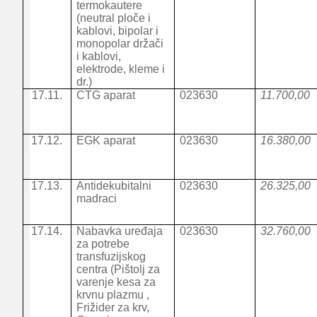
termokautere
(neutral ploče i
kablovi, bipolar i
monopolar držači
i kablovi,
elektrode, kleme i
dr.)
17.11.
CTG aparat
023630
11.700,00
17.12.
EGK aparat
023630
16.380,00
17.13.
Antidekubitalni
023630
26.325,00
madraci
17.14.
Nabavka uređaja
023630
32.760,00
za potrebe
transfuzijskog
centra (Pištolj za
varenje kesa za
krvnu plazmu ,
Frižider za krv,