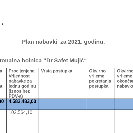
.
Plan nabavki
za 2021. godinu.
onalna bolnica “Dr Safet Mujić“
a
Procijenjena
Vrsta postupka
Okvirno
Okvirn
Vrijednost
vrijeme
vrijeme
nabavke za
pokretanja
okonča
nu
jednu godinu
postupka
nabavk
(Iznos bez
PDV-a)
00
4.582.483,00
0
102.564,10