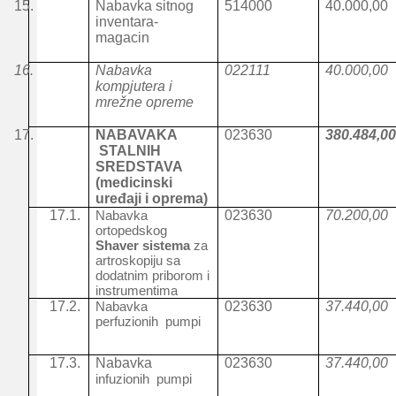
15.
Nabavka sitnog
514000
40.000,00
inventara-
magacin
16.
Nabavka
022111
40.000,00
kompjutera i
mrežne opreme
17.
NABAVAKA
023630
380.484,0
STALNIH
SREDSTAVA
(medicinski
uređaji i oprema)
17.1.
Nabavka
023630
70.200,00
ortopedskog
Shaver sistema
za
artroskopiju sa
dodatnim priborom i
instrumentima
17.2.
Nabavka
023630
37.440,00
perfuzionih
pumpi
17.3.
Nabavka
023630
37.440,00
infuzionih
pumpi