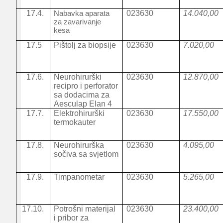
17.4.
Nabavka aparata
023630
14.040,00
za zavarivanje
kesa
17.5
Pištolj za biopsije
023630
7.020,00
17.6.
Neurohirurški
023630
12.870,00
recipro i perforator
sa dodacima za
Aesculap Elan 4
17.7.
Elektrohirurški
023630
17.550,00
termokauter
17.8.
Neurohirurška
023630
4.095,00
sočiva sa svjetlom
17.9.
Timpanometar
023630
5.265,00
17.10.
Potrošni materijal
023630
23.400,00
i pribor za