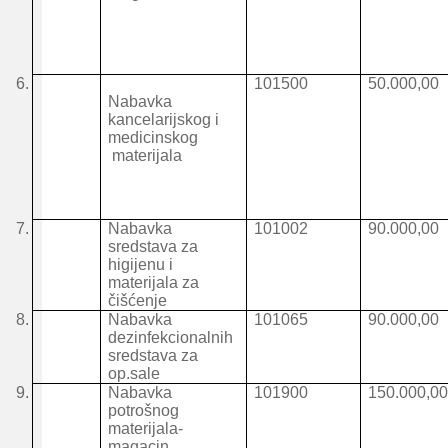
6.
101500
50.000,00
Nabavka
kancelarijskog i
medicinskog
materijala
7.
Nabavka
101002
90.000,00
sredstava za
higijenu i
materijala za
čišćenje
8.
Nabavka
101065
90.000,00
dezinfekcionalnih
sredstava za
op.sale
9.
Nabavka
101900
150.000,0
potrošnog
materijala-
magacin