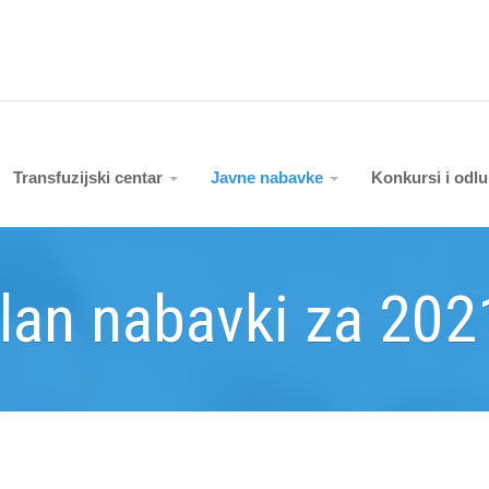
Transfuzijski centar
Javne nabavke
Konkursi i odl
lan nabavki za 202