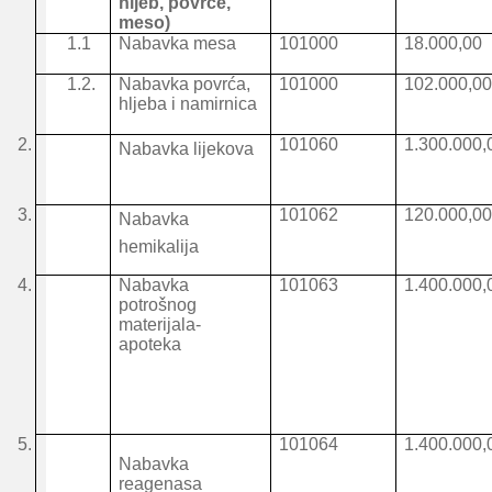
hljeb, povrce,
meso)
1.1
Nabavka mesa
101000
18.000,00
1.2.
Nabavka povrća,
101000
102.000,0
hljeba i namirnica
2.
101060
1.300.000,
Nabavka lijekova
3.
101062
120.000,0
Nabavka
hemikalija
4.
Nabavka
101063
1.400.000,
potrošnog
materijala-
apoteka
5.
101064
1.400.000,
Nabavka
reagenasa