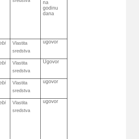
sredstva
na
godinu
dana
ugovor
ebi
Vlastita
sredstva
Ugovor
ebi
Vlastita
sredstva
ugovor
ebi
Vlastita
sredstva
ugovor
ebi
Vlastita
sredstva