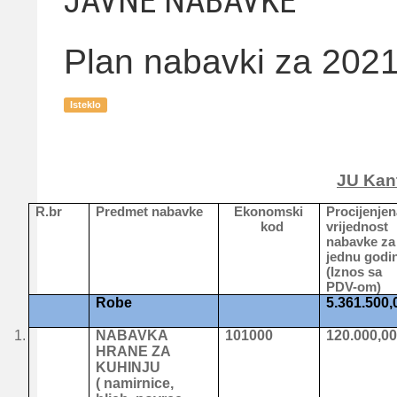
JAVNE NABAVKE
Plan nabavki za 2021
Isteklo
JU Kant
R.br
Predmet nabavke
Ekonomski
Procijenjen
kod
vrijednost
nabavke za
jednu godi
(Iznos sa
PDV-om)
Robe
5.361.500,
1.
NABAVKA
101000
120.000,0
HRANE ZA
KUHINJU
( namirnice,