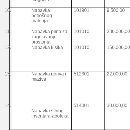
10.
Nabavka
101901
9.500,00
potrošnog
materija-IT
11.
Nabavka plina za
101010
230.000,0
zagrijavanje
prostorija
12.
Nabavka kisika
101010
150.000,0
13.
Nabavka goriva i
512301
22.000,00
maziva
14.
514001
30.000,00
Nabavka sitnog
inventara-apoteka