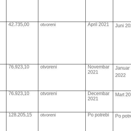
42.735,00
otvoreni
April 2021
Juni 2
76.923,10
otvoreni
Novembar
Januar
2021
2022
76.923,10
otvoreni
Decembar
Mart 2
2021
0
128.205,15
otvoreni
Po potrebi
Po potr