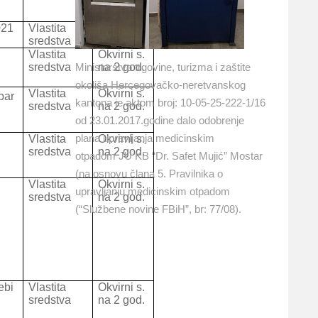
021
Vlastita
Okvirni s.
sredstva
na 2 god.
Vlastita
Okvirni s.
Ministarstvo trgovine, turizma i zaštite
sredstva
na 2 god.
okoliša Hercegovačko-neretvanskog
Vlastita
Okvirni s.
bar
kantona je aktom broj: 10-05-25-222-1/16
sredstva
na 2 god.
od 23.01.2017.godine dalo odobrenje
plana upravljanja medicinskim
Vlastita
Okvirni s.
sredstva
na 2 god.
otpadom JU KB “Dr. Safet Mujić” Mostar
(na osnovu člana 5. Pravilnika o
Vlastita
Okvirni s.
upravljanju medicinskim otpadom
sredstva
na 2 god.
(“Službene novine FBiH”, br: 77/08).
ebi
Vlastita
Okvirni s.
sredstva
na 2 god.