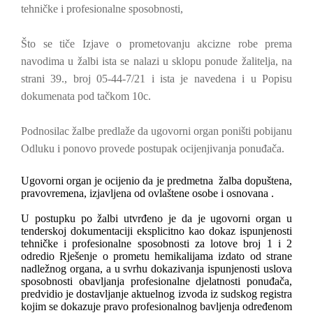
tehničke i profesionalne sposobnosti,
Što se tiče Izjave o prometovanju akcizne robe prema
navodima u žalbi ista se nalazi u sklopu ponude žalitelja, na
strani 39., broj 05-44-7/21 i ista je navedena i u Popisu
dokumenata pod tačkom 10c.
Podnosilac žalbe predlaže da ugovorni organ poništi pobijanu
Odluku i ponovo provede postupak ocijenjivanja ponuđača.
Ugovorni organ je ocijenio da je predmetna
žalba dopuštena,
pravovremena, izjavljena od ovlaštene osobe i osnovana .
U postupku po žalbi utvrđeno je da je ugovorni organ u
tenderskoj dokumentaciji eksplicitno kao dokaz ispunjenosti
tehničke i profesionalne sposobnosti za lotove broj 1 i 2
odredio Rješenje o prometu hemikalijama izdato od strane
nadležnog organa, a u svrhu dokazivanja ispunjenosti uslova
sposobnosti obavljanja profesionalne djelatnosti ponuđača,
predvidio je dostavljanje aktuelnog izvoda iz sudskog registra
kojim se dokazuje pravo profesionalnog bavljenja određenom