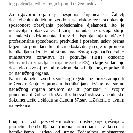
tog područja jedino mogu ispuniti traženi uslov.
Za ugovorni organ je nesporna činjenica da žalitelj
dostavljenim akutelnim izvodom iz sudskog registra dokazuje
sposobnost obavljanja profesionalne djelatnosti, što je
nedovoljan dokaz za kvalifikaciju ponuđača iz razloga što je
u tenderskoj dokumentaciji u svrhu ispunjavanja tehničke i
profesionslne sposobnosti predviđen i poseban uslov prema
kojem su ponuđači bili dužni dostaviti rješenje o prometu
hemikalijama izdato od strane nadležnog organa(Federalno
ministarstva zdravstva za područje FBiH odnosno
Ministarstvo zdravlja i socijalne zaštite RS
), a koje žalilac nije
dostavio u svojoj ponudi obzirom da isti nije mogao pribaviti
od nadležnog organa.
Naime aktuelni izvod iz sudskog registra ne može zamijeniti
traženo rješenje o prometu hemikalijama izdato od strane
nadležnog organa obzirom da su ponuđači u svojim
ponudama dužni se pridržavati zahtjeva i uslova iz tenderske
dokumentacije u skladu sa članom 57.stav 1.Zakona o javnim
nabavkama.
Imajući u vidu postavljeni uslov - dostavljanje rješenja o
prometu hemikalijama (prema odredbama Zakona o
hemikalijama
izdato od strane Federalnog ministarstva