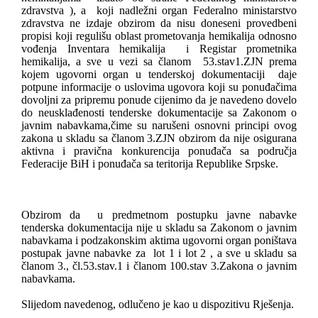
zdravstva ), a
koji nadležni organ Federalno ministarstvo
zdravstva ne izdaje obzirom da nisu doneseni provedbeni
propisi koji regulišu oblast prometovanja hemikalija odnosno
vođenja Inventara hemikalija
i Registar prometnika
hemikalija, a sve u vezi sa članom
53.stav1.ZJN prema
kojem ugovorni organ u tenderskoj dokumentaciji
daje
potpune informacije o uslovima ugovora koji su ponuđačima
dovoljni za pripremu ponude cijenimo da je navedeno dovelo
do neusklađenosti tenderske dokumentacije sa Zakonom o
javnim nabavkama,čime su narušeni osnovni principi ovog
zakona u skladu sa članom 3.ZJN obzirom da nije osigurana
aktivna i pravična konkurencija ponuđača sa područja
Federacije BiH i ponuđača sa teritorija Republike Srpske.
Obzirom da
u predmetnom postupku javne nabavke
tenderska dokumentacija nije u skladu sa Zakonom o javnim
nabavkama i podzakonskim aktima ugovorni organ poništava
postupak javne nabavke za
lot 1 i lot 2 , a sve u skladu sa
članom 3., čl.53.stav.1 i članom 100.stav 3.Zakona o javnim
nabavkama.
Slijedom navedenog, odlučeno je kao u dispozitivu Rješenja.