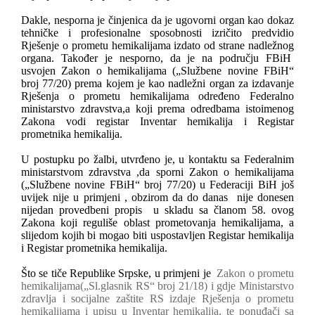
Dakle, nesporna je činjenica da je ugovorni organ kao dokaz
tehničke i profesionalne sposobnosti izričito predvidio
Rješenje o prometu hemikalijama izdato od strane nadležnog
organa. Također je nesporno, da je na području FBiH
usvojen Zakon o hemikalijama („Službene novine FBiH“
broj 77/20) prema kojem je kao nadležni organ za izdavanje
Rješenja o prometu hemikalijama određeno Federalno
ministarstvo zdravstva,a koji prema odredbama istoimenog
Zakona vodi registar Inventar hemikalija i Registar
prometnika hemikalija.
U postupku po žalbi, utvrđeno je, u kontaktu sa Federalnim
ministarstvom zdravstva ,da sporni Zakon o hemikalijama
(„Službene novine FBiH“ broj 77/20) u Federaciji BiH još
uvijek nije u primjeni , obzirom da do danas
nije donesen
nijedan provedbeni propis
u skladu sa članom 58. ovog
Zakona koji reguliše oblast prometovanja hemikalijama, a
slijedom kojih bi mogao biti uspostavljen Registar hemikalija
i Registar prometnika hemikalija.
Što se tiče Republike Srpske, u primjeni je
Zakon o prometu
hemikalijama(„Sl.glasnik RS“ broj 21/18) i gdje Ministarstvo
zdravlja i socijalne zaštite RS izdaje Rješenja o prometu
hemikalijama i upisu u Inventar hemikalija, te ponuđači sa