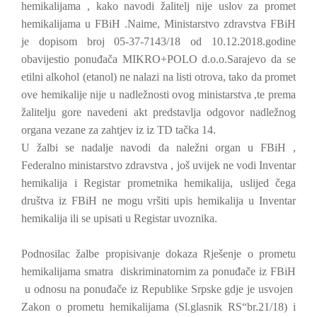
hemikalijama , kako navodi žalitelj nije uslov za promet
hemikalijama u FBiH .Naime, Ministarstvo zdravstva FBiH
je dopisom broj 05-37-7143/18 od 10.12.2018.godine
obavijestio ponuđača MIKRO+POLO d.o.o.Sarajevo da se
etilni alkohol (etanol) ne nalazi na listi otrova, tako da promet
ove hemikalije nije u nadležnosti ovog ministarstva ,te prema
žalitelju gore navedeni akt predstavlja odgovor nadležnog
organa vezane za zahtjev iz iz TD tačka 14.
U žalbi se nadalje navodi da naležni organ u FBiH ,
Federalno ministarstvo zdravstva , još uvijek ne vodi Inventar
hemikalija i Registar prometnika hemikalija, uslijed čega
društva iz FBiH ne mogu vršiti upis hemikalija u Inventar
hemikalija ili se upisati u Registar uvoznika.
Podnosilac žalbe propisivanje dokaza Rješenje o prometu
hemikalijama smatra
diskriminatornim za ponuđače iz FBiH
u odnosu na ponuđače iz Republike Srpske gdje je usvojen
Zakon o prometu hemikalijama (Sl.glasnik RS“br.21/18) i