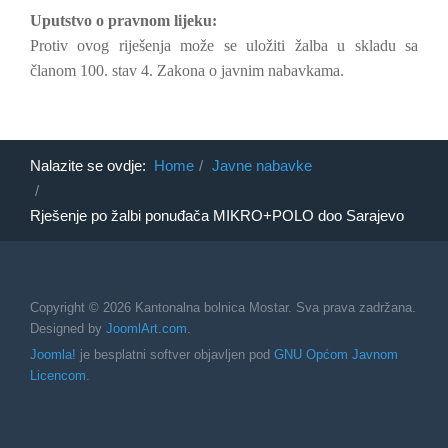
Uputstvo o pravnom lijeku:
Protiv ovog riješenja može se uložiti žalba u skladu sa
članom 100. stav 4. Zakona o javnim nabavkama.
Nalazite se ovdje:
Home
Javne nabavke
Rješenje po žalbi ponuđača MIKRO+POLO doo Sarajevo
Copyright © 2026 Kantonalna bolnica Mostar. Sva prava zadržana.
Designed by
JoomlArt.com
.
Joomla!
je besplatni softver objavljen pod
GNU Općom Javnom
Licencom.