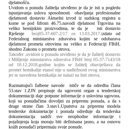
djelatnošću.
Uvidom u ponudu žalitelja utvrđeno je da je isti u pogledu
ispunjavanja uslova sposobnosti
obavljanja profesionalne
djelatnosti dostavio Aktuelni izvod iz sudskog registra u
kome se pod šifrom 46.75.navodi djelatnost Trgovina na
veliko hemijskim proizvodima, te da je
isti dostavio
Rješenje
broj05-37-607-2/17 os 13.03.2017.i
zdato od
Federalnog ministarstva zdravstva kojim se odobarava
djelatnost prometa otrovima na veliko u Federaciji FBiH,
shodno Zakonu o prometu otrova.
Također ,uvidom u ponudu utvrđeno je da je žalitelj dostavio
i Mišljenje ministarstva zdravstva FBiH broj 05-37-7143/18
od 10.12.2018.godine kojim se žalitelj obaviještava da
promet hemikalije etanol nije u nadležnosti ovog ministarstva
jer se navedena hemikalija ne nalazi na listi otrova.
Razmatrajući žalbene navode
ističe se da odredba člana
53.stav 1.ZJN propisuje da ugovorni organ u tenderskoj
dokumentaciji daje potpune informacije o uslovima ugovora,
koji su ponuđačima dovoljni za pripremu ponuda, a da s
druge strane član 3.stav1.Uputstva za pripremu modela
tenderske dokumetacije i ponuda određuje da tenderska
dokumentacija sadrži sve neophodne informacije i
pojašnjenja koja moraju biti definisana jasno, a na osnovu
kojih ponuđači pripremaju svoje ponude.