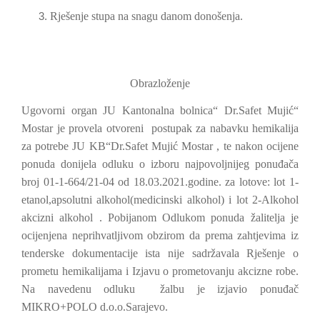
Rješenje stupa na snagu danom donošenja.
Obrazloženje
Ugovorni organ JU Kantonalna bolnica“ Dr.Safet Mujić“
Mostar je provela otvoreni
postupak za nabavku hemikalija
za potrebe JU KB“Dr.Safet Mujić Mostar , te nakon ocijene
ponuda donijela odluku o izboru najpovoljnijeg ponuđača
broj 01-1-664/21-04 od 18.03.2021.godine. za lotove: lot 1-
etanol,apsolutni alkohol(medicinski alkohol) i lot 2-Alkohol
akcizni alkohol . Pobijanom Odlukom ponuda žalitelja je
ocijenjena neprihvatljivom obzirom da prema zahtjevima iz
tenderske dokumentacije ista nije sadržavala Rješenje o
prometu hemikalijama i Izjavu o prometovanju akcizne robe.
Na navedenu odluku
žalbu je izjavio ponuđač
MIKRO+POLO d.o.o.Sarajevo.