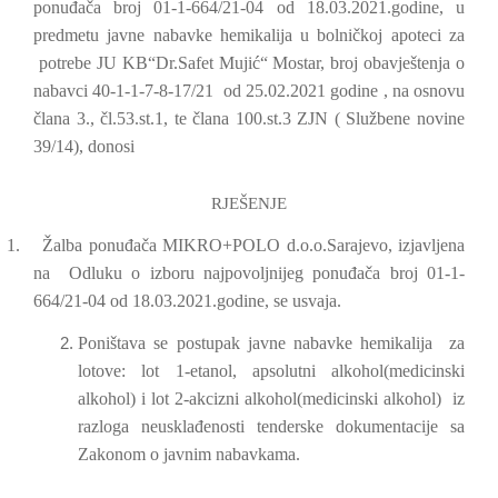
ponuđača broj 01-1-664/21-04 od 18.03.2021.godine, u
predmetu javne nabavke hemikalija u bolničkoj apoteci za
potrebe JU KB“Dr.Safet Mujić“ Mostar, broj obavještenja o
nabavci 40-1-1-7-8-17/21
od 25.02.2021 godine , na osnovu
člana 3., čl.53.st.1, te člana 100.st.3 ZJN ( Službene novine
39/14), donosi
RJEŠENJE
1.
Žalba ponuđača MIKRO+POLO d.o.o.Sarajevo, izjavljena
na
Odluku o izboru najpovoljnijeg ponuđača broj 01-1-
664/21-04 od 18.03.2021.godine, se usvaja.
Poništava se postupak javne nabavke hemikalija
za
lotove: lot 1-etanol, apsolutni alkohol(medicinski
alkohol) i lot 2-akcizni alkohol(medicinski alkohol)
iz
razloga neusklađenosti tenderske dokumentacije sa
Zakonom o javnim nabavkama.