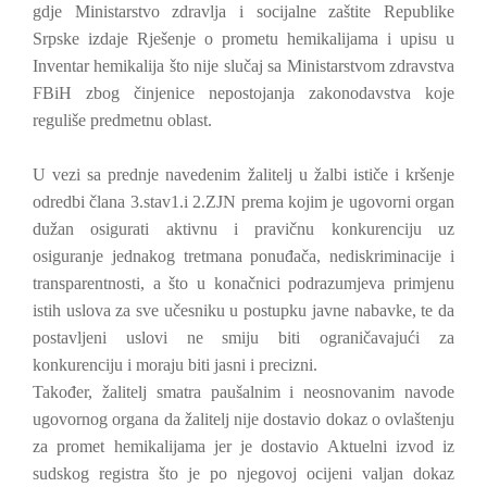
gdje Ministarstvo zdravlja i socijalne zaštite Republike
Srpske izdaje Rješenje o prometu hemikalijama i upisu u
Inventar hemikalija što nije slučaj sa Ministarstvom zdravstva
FBiH zbog činjenice nepostojanja zakonodavstva koje
reguliše predmetnu oblast.
U vezi sa prednje navedenim žalitelj u žalbi ističe i kršenje
odredbi člana 3.stav1.i 2.ZJN prema kojim je ugovorni organ
dužan osigurati aktivnu i pravičnu konkurenciju uz
osiguranje jednakog tretmana ponuđača, nediskriminacije i
transparentnosti, a što u konačnici podrazumjeva primjenu
istih uslova za sve učesniku u postupku javne nabavke, te da
postavljeni uslovi ne smiju biti ograničavajući za
konkurenciju i moraju biti jasni i precizni.
Također, žalitelj smatra paušalnim i neosnovanim navode
ugovornog organa da žalitelj nije dostavio dokaz o ovlaštenju
za promet hemikalijama jer je dostavio Aktuelni izvod iz
sudskog registra što je po njegovoj ocijeni valjan dokaz