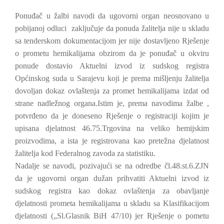
Ponuđač u žalbi navodi da ugovorni organ neosnovano u
pobijanoj odluci
zaključuje da ponuda žalitelja nije u skladu
sa tenderskom dokumentacijom jer nije dostavljeno Rješenje
o prometu hemikalijama obzirom da je ponuđač u okviru
ponude dostavio Aktuelni izvod iz sudskog registra
Općinskog suda u Sarajevu koji je prema mišljenju žalitelja
dovoljan dokaz ovlaštenja za promet hemikalijama izdat od
strane nadležnog organa.Istim je, prema navodima žalbe ,
potvrđeno da je doneseno Rješenje o registraciji kojim je
upisana djelatnost 46.75.Trgovina na veliko hemijskim
proizvodima, a ista je registrovana kao pretežna djelatnost
žalitelja kod Federalnog zavoda za statistiku.
Nadalje se navodi, pozivajući se na odredbe čl.48.st.6.ZJN
da je ugovorni organ dužan prihvatiti Aktuelni izvod iz
sudskog registra kao dokaz ovlaštenja za obavljanje
djelatnosti prometa hemikalijama u skladu sa Klasifikacijom
djelatnosti („Sl.Glasnik BiH 47/10) jer Rješenje o pometu