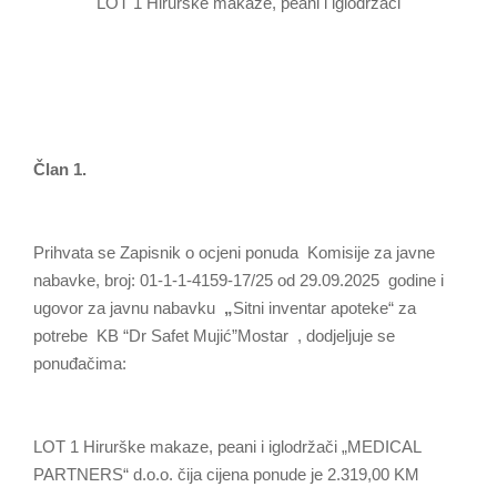
LOT 1 Hirurške makaze, peani i iglodržači
Član 1.
Prihvata se Zapisnik o ocjeni ponuda Komisije za javne
nabavke, broj: 01-1-1-4159-17/25 od 29.09.2025 godine i
ugovor za javnu nabavku
„
Sitni inventar apoteke“ za
potrebe KB “Dr Safet Mujić”Mostar , dodjeljuje se
ponuđačima:
LOT 1 Hirurške makaze, peani i iglodržači „MEDICAL
PARTNERS“ d.o.o. čija cijena ponude je 2.319,00 KM