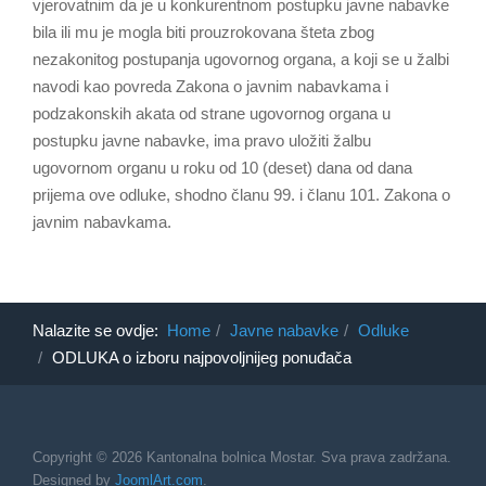
vjerovatnim da je u konkurentnom postupku javne nabavke
bila ili mu je mogla biti prouzrokovana šteta zbog
nezakonitog postupanja ugovornog organa, a koji se u žalbi
navodi kao povreda Zakona o javnim nabavkama i
podzakonskih akata od strane ugovornog organa u
postupku javne nabavke, ima pravo uložiti žalbu
ugovornom organu u roku od 10 (deset) dana od dana
prijema ove odluke, shodno članu 99. i članu 101. Zakona o
javnim nabavkama.
Nalazite se ovdje:
Home
Javne nabavke
Odluke
ODLUKA o izboru najpovoljnijeg ponuđača
Copyright © 2026 Kantonalna bolnica Mostar. Sva prava zadržana.
Designed by
JoomlArt.com
.