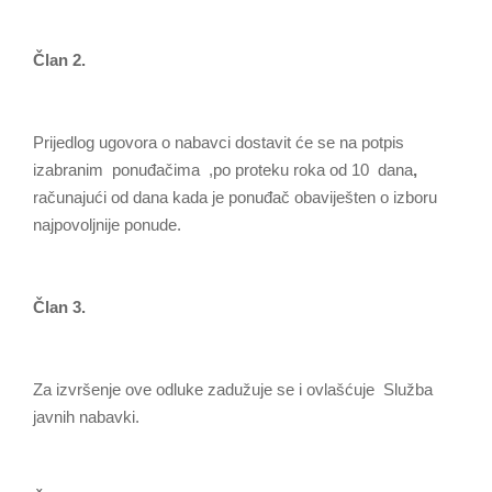
Član 2.
Prijedlog ugovora o nabavci dostavit će se na potpis
izabranim ponuđačima ,po proteku roka od 10 dana
,
računajući od dana kada je ponuđač оbaviješten о izboru
najpovoljnije ponude.
Član 3.
Za izvršenje оve odluke zadužuje se i ovlašćuje Služba
javnih nabavki.