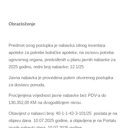
Оbrazloženje
Predmet ovog postupka je nabavka sitnog inventara
apoteke za potrebe bolničke apoteke, na osnovu potreba
ugovornog organa, predviđenih u planu javnih nabavke za
2025 godinu, redni broj nabavke: 12.1/25
Јavna nabavka је provedena putem otvorenog postupka
za dostavu ponuda.
Procijenjena vrijednost javne nabavke bez PDV-а do
130.352,00 КМ na dvogodišnjem nivou.
Оbavijest o nabavci broj: 40-1-1-42-3-101/25 poslata je na
objavu dana 10.07.2025 godine, а objavljena је na Portalu
javnih nabavki dana 10.07.2025 godine.