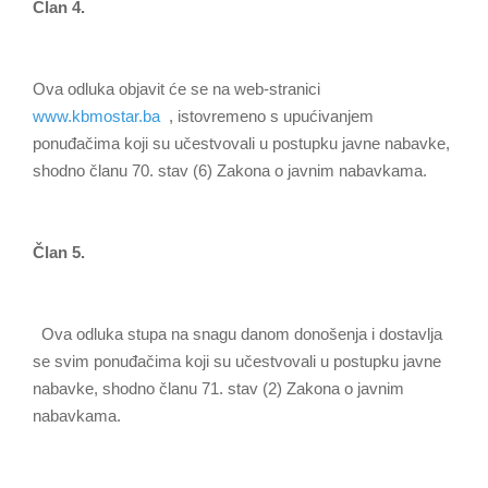
Član 4.
Оva odluka objavit će se na web-stranici
www.kbmostar.ba
, istovremeno s upućivanjem
ponuđačima koji su učestvovali u postupku javne nabavke,
shodno članu 70. stav (6) Zakona o javnim nabavkama.
Član 5.
Оva odluka stupa na snagu danom donošenja i dostavlja
se svim ponuđačima koji su učestvovali u postupku javne
nabavke, shodno članu 71. stav (2) Zakona o javnim
nabavkama.