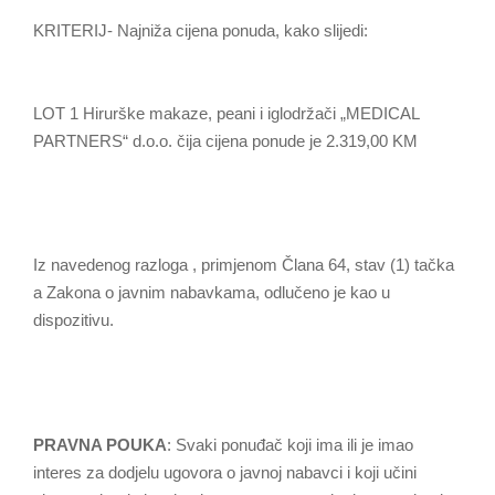
KRITERIJ- Najniža cijena ponuda, kako slijedi:
LOT 1 Hirurške makaze, peani i iglodržači „MEDICAL
PARTNERS“ d.o.o. čija cijena ponude je 2.319,00 KM
Iz navedenog razloga , primjenom Člana 64, stav (1) tačka
a Zakona o javnim nabavkama, odlučeno je kao u
dispozitivu.
PRAVNA POUKA
: Svaki ponuđač koji ima ili je imao
interes za dodjelu ugovora o javnoj nabavci i koji učini