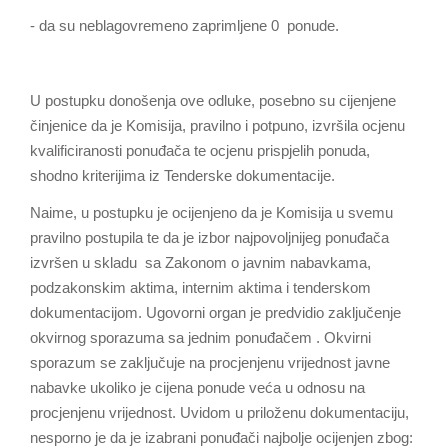
- da su neblagovremeno zaprimljene 0 ponude.
U postupku donošenja ove odluke, posebno su cijenjene
činjenice da je Komisija, pravilno i potpuno, izvršila ocjenu
kvalificiranosti ponuđača tе оcjenu prispjelih ponuda,
shodno kriterijima iz Tenderske dokumentacije.
Naime, u postupku je оcijenjeno dа је Komisija u svemu
pravilno postupila te da је izbor najpovoljnijeg ponuđača
izvršen u skladu sa Zakonom o javnim nabavkama,
podzakonskim aktima, internim aktima i tenderskom
dokumentacijom. Ugovorni organ je predvidio zaključenje
okvirnog sporazuma sa jednim ponuđačem . Okvirni
sporazum se zaključuje na procjenjenu vrijednost javne
nabavke ukoliko je cijena ponude veća u odnosu na
procjenjenu vrijednost. Uvidom u priloženu dokumentaciju,
nesporno je da је izabrani ponuđači najbolje ocijenjen zbog: