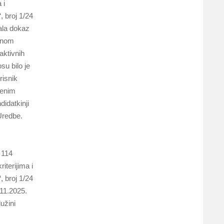
 i
 broj 1/24
vala dokaz
adnom
aktivnih
su bilo je
risnik
čenim
idatkinji
Uredbe.
 114
iterijima i
 broj 1/24
.11.2025.
užini