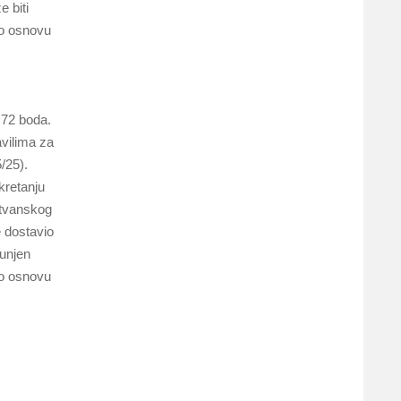
 biti
po osnovu
 72 boda.
avilima za
/25).
kretanju
etvanskog
e dostavio
punjen
po osnovu