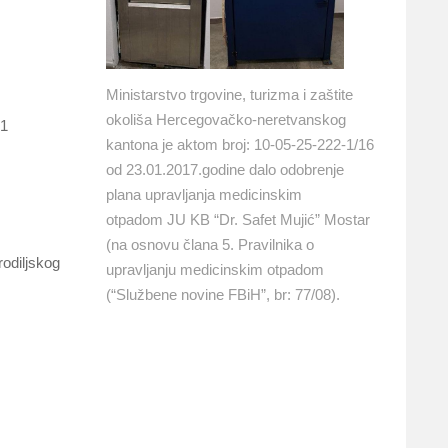
Ministarstvo trgovine, turizma i zaštite
okoliša Hercegovačko-neretvanskog
(1
kantona je aktom broj: 10-05-25-222-1/16
od 23.01.2017.godine dalo odobrenje
plana upravljanja medicinskim
otpadom JU KB “Dr. Safet Mujić” Mostar
(na osnovu člana 5. Pravilnika o
rodiljskog
upravljanju medicinskim otpadom
(“Službene novine FBiH”, br: 77/08).