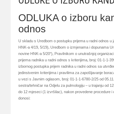
ODLUKE O IZBORU KAN
ODLUKA o izboru kand
odnos
U skladu s Uredbom o postupku prijema u radni odnos u
HNK-a 4/19, 5/19), Uredbom o izmjenama i dopunama Ure
novine HNK-a 5/20“), Pravilnikom o unutrašnjoj organizaci
prijema radnika u radni odnos s kriterijima, broj: 01-1-1
izbornog postupka prijem radnika u radni odnos sa utvrđen
jedinstvenim kriterijima i pravilima za zapošljavanje bora
u vezi s Javnim oglasom, broj: 01-1-1-6780-2/25 od 05.1
sestra/tehničar na Odjelu za pulmologiju – u trajanju od 1
do 12 mjeseci (1 izvršilac), nakon provedene procedure i d
donosi: