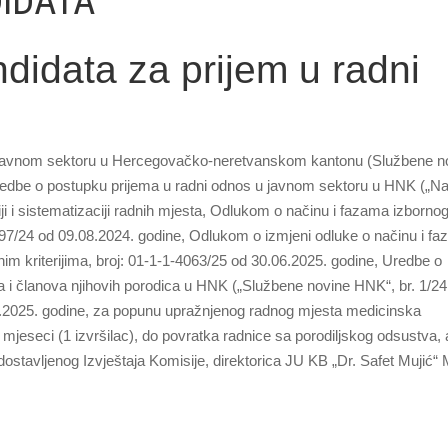
DIDATA
idata za prijem u radni
 javnom sektoru u Hercegovačko-neretvanskom kantonu (Službene n
dbe o postupku prijema u radni odnos u javnom sektoru u HNK („N
ji i sistematizaciji radnih mjesta, Odlukom o načinu i fazama izborno
-3997/24 od 09.08.2024. godine, Odlukom o izmjeni odluke o načinu i f
im kriterijima, broj: 01-1-1-4063/25 od 30.06.2025. godine, Uredbe o
ca i članova njihovih porodica u HNK („Službene novine HNK“, br. 1/24 
1.2025. godine, za popunu upražnjenog radnog mjesta medicinska
2 mjeseci (1 izvršilac), do povratka radnice sa porodiljskog odsustva,
ostavljenog Izvještaja Komisije, direktorica JU KB „Dr. Safet Mujić“ 