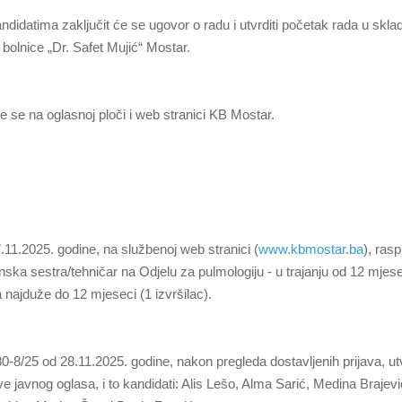
idatima zaključit će se ugovor o radu i utvrditi početak rada u skla
bolnice „Dr. Safet Mujić“ Mostar.
 se na oglasnoj ploči i web stranici KB Mostar.
.11.2025. godine, na službenoj web stranici (
www.kbmostar.ba
), rasp
ka sestra/tehničar na Odjelu za pulmologiju - u trajanju od 12 mjese
a najduže do 12 mjeseci (1 izvršilac).
-8/25 od 28.11.2025. godine, nakon pregleda dostavljenih prijava, utv
e javnog oglasa, i to kandidati: Alis Lešo, Alma Sarić, Medina Brajev