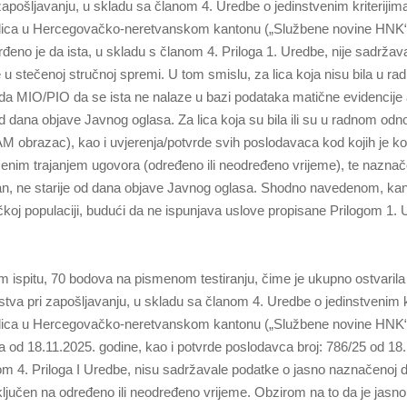
zapošljavanju, u skladu sa članom 4. Uredbe o jedinstvenim kriterijima
rodica u Hercegovačko-neretvanskom kantonu („Službene novine HNK“,
đeno je da ista, u skladu s članom 4. Priloga 1. Uredbe, nije sadrža
 u stečenoj stručnoj spremi. U tom smislu, za lica koja nisu bila u r
oda MIO/PIO da se ista ne nalaze u bazi podataka matične evidencije 
dana objave Javnog oglasa. Za lica koja su bila ili su u radnom odno
 obrazac), kao i uvjerenja/potvrde svih poslodavaca kod kojih je ko
čenim trajanjem ugovora (određeno ili neodređeno vrijeme), te nazna
n, ne starije od dana objave Javnog oglasa. Shodno navedenom, kand
ačkoj populaciji, budući da ne ispunjava uslove propisane Prilogom 1. 
 ispitu, 70 bodova na pismenom testiranju, čime je ukupno ostvarila
tva pri zapošljavanju, u skladu sa članom 4. Uredbe o jedinstvenim kr
rodica u Hercegovačko-neretvanskom kantonu („Službene novine HNK“,
a od 18.11.2025. godine, kao i potvrde poslodavca broj: 786/25 od 18
om 4. Priloga I Uredbe, nisu sadržavale podatke o jasno naznačenoj d
ključen na određeno ili neodređeno vrijeme. Obzirom na to da je jasno