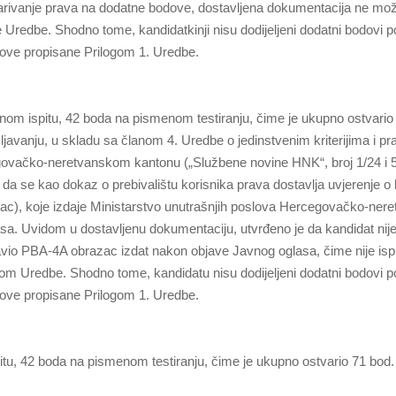
varivanje prava na dodatne bodove, dostavljena dokumentacija ne može
Uredbe. Shodno tome, kandidatkinji nisu dodijeljeni dodatni bodovi 
slove propisane Prilogom 1. Uredbe.
m ispitu, 42 boda na pismenom testiranju, čime je ukupno ostvario
javanju, u skladu sa članom 4. Uredbe o jedinstvenim kriterijima i pr
egovačko-neretvanskom kantonu („Službene novine HNK“, broj 1/24 i 5
 da se kao dokaz o prebivalištu korisnika prava dostavlja uvjerenje o 
zac), koje izdaje Ministarstvo unutrašnjih poslova Hercegovačko-ner
asa. Uvidom u dostavljenu dokumentaciju, utvrđeno je da kandidat nij
avio PBA-4A obrazac izdat nakon objave Javnog oglasa, čime nije is
m Uredbe. Shodno tome, kandidatu nisu dodijeljeni dodatni bodovi 
slove propisane Prilogom 1. Uredbe.
tu, 42 boda na pismenom testiranju, čime je ukupno ostvario 71 bod.