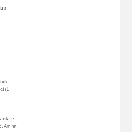
du s
isala
ci (1
rdila je
ić, Amina