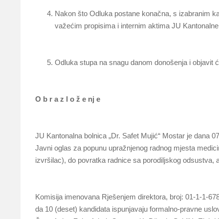
Nakon što Odluka postane konačna, s izabranim kand
važećim propisima i internim aktima JU Kantonalne 
Odluka stupa na snagu danom donošenja i objavit će
O b r a z l o ž e nj e
JU Kantonalna bolnica „Dr. Safet Mujić“ Mostar je dana 07
Javni oglas za popunu upražnjenog radnog mjesta medicins
izvršilac), do povratka radnice sa porodiljskog odsustva, 
Komisija imenovana Rješenjem direktora, broj: 01-1-1-6780
da 10 (deset) kandidata ispunjavaju formalno-pravne uslov