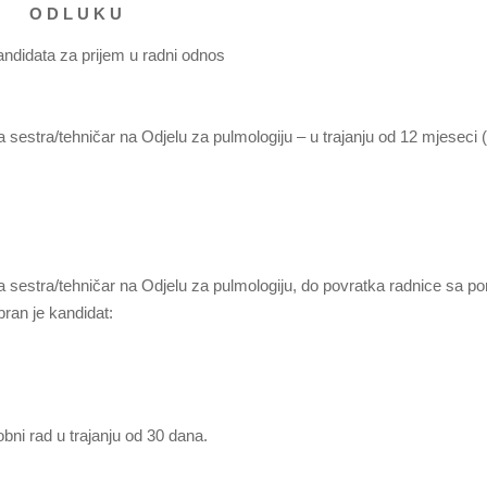
O D L U K U
andidata za prijem u radni odnos
sestra/tehničar na Odjelu za pulmologiju – u trajanju od 12 mjeseci 
 sestra/tehničar na Odjelu za pulmologiju, do povratka radnice sa po
bran je kandidat:
ni rad u trajanju od 30 dana.