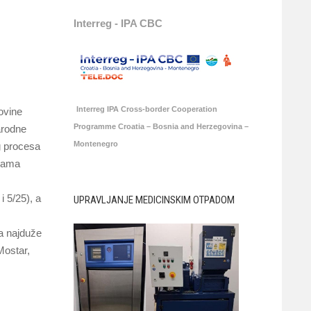
Interreg - IPA CBC
Interreg IPA Cross-border Cooperation
ovine
Programme Croatia – Bosnia and Herzegovina –
arodne
Montenegro
g procesa
azama
i 5/25), a
UPRAVLJANJE MEDICINSKIM OTPADOM
 a najduže
Mostar,