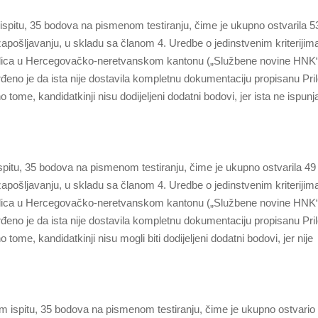
spitu, 35 bodova na pismenom testiranju, čime je ukupno ostvarila 5
zapošljavanju, u skladu sa članom 4. Uredbe o jedinstvenim kriterijima
rodica u Hercegovačko-neretvanskom kantonu („Službene novine HNK“,
eno je da ista nije dostavila kompletnu dokumentaciju propisanu Pri
ome, kandidatkinji nisu dodijeljeni dodatni bodovi, jer ista ne ispun
pitu, 35 bodova na pismenom testiranju, čime je ukupno ostvarila 49
zapošljavanju, u skladu sa članom 4. Uredbe o jedinstvenim kriterijima
rodica u Hercegovačko-neretvanskom kantonu („Službene novine HNK“,
eno je da ista nije dostavila kompletnu dokumentaciju propisanu Pri
me, kandidatkinji nisu mogli biti dodijeljeni dodatni bodovi, jer nije
m ispitu, 35 bodova na pismenom testiranju, čime je ukupno ostvario