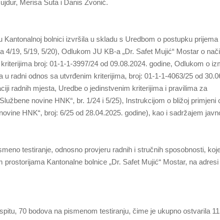
ujdur, Merisa Šuta i Danis Zvonić.
 Kantonalnoj bolnici izvršila u skladu s Uredbom o postupku prijema 
/19, 5/19, 5/20), Odlukom JU KB-a „Dr. Safet Mujić“ Mostar o nači
kriterijima broj: 01-1-1-3997/24 od 09.08.2024. godine, Odlukom o iz
 u radni odnos sa utvrđenim kriterijima, broj: 01-1-1-4063/25 od 30.0
ciji radnih mjesta, Uredbe o jedinstvenim kriterijima i pravilima za
lužbene novine HNK“, br. 1/24 i 5/25), Instrukcijom o bližoj primjeni o
novine HNK“, broj: 6/25 od 28.04.2025. godine), kao i sadržajem javn
meno testiranje, odnosno provjeru radnih i stručnih sposobnosti, koje
 prostorijama Kantonalne bolnice „Dr. Safet Mujić“ Mostar, na adresi 
spitu, 70 bodova na pismenom testiranju, čime je ukupno ostvarila 1