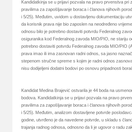
Kandidatkinja se u prijavi pozvala na pravo prvenstva pri 
pravilima za zapošljavanje boraca i članova njihovih po
i 5/25). Međutim, uvidom u dostavljenu dokumentaciju utvr
da korisnik prava nije bio zaposlen na neodređeno vrijeme
odnosu bilo je potrebno dostaviti potvrdu Federalnog zav
osiguranika kod Federalnog zavoda MIO/PIO, ne stariju od 
potrebno dostaviti potvrdu Federalnog zavoda MIO/PIO (AM
prava imao ili ima zasnovan radni odnos, sa jasno nazna
stepenom stručne spreme s kojim je radni odnos zasnova
nisu dodijeljeni dodatni bodovi po osnovu pripadnosti bor
Kandidat Medina Brajević ostvarila je 44 boda na usmenom
bodova. Kandidatkinja se u prijavi pozvala na pravo prvens
pravilima za zapošljavanje boraca i članova njihovih po
i 5/25). Međutim, analizom dostavljene potvrde poslodavc
godine, utvrđeno je da navedene potvrde, u skladu s član
trajanja radnog odnosa, odnosno da li je ugovor o radu za