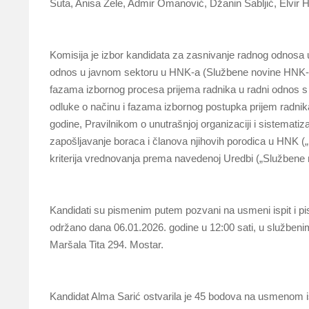
Šuta, Anisa Zele, Admir Omanović, Džanin Sabljić, Elvir H
Komisija je izbor kandidata za zasnivanje radnog odnosa u
odnos u javnom sektoru u HNK-a (Službene novine HNK-a 4
fazama izbornog procesa prijema radnika u radni odnos s 
odluke o načinu i fazama izbornog postupka prijem radnika
godine, Pravilnikom o unutrašnjoj organizaciji i sistematiza
zapošljavanje boraca i članova njihovih porodica u HNK („S
kriterija vrednovanja prema navedenoj Uredbi („Službene 
Kandidati su pismenim putem pozvani na usmeni ispit i pis
održano dana 06.01.2026. godine u 12:00 sati, u službenim
Maršala Tita 294. Mostar.
Kandidat Alma Sarić ostvarila je 45 bodova na usmenom i