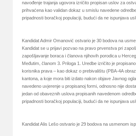
navođenje trajanja ugovora izričito propisan uslov za ost
prihvaćena kao validan dokaz u smislu navedene odredbe 
pripadnosti boračkoj populaciji, budući da ne ispunjava u
Kandidat Admir Omanović ostvario je 30 bodova na usmeno
Kandidat se u prijavi pozvao na pravo prvenstva pri zapošl
zapošljavanje boraca i članova njihovih porodica u Herc
Međutim, članom 3. Priloga 1. Uredbe izričito je propisano
korisnika prava – kao dokaz o prebivalištu (PBA-4A obra
kantona, a koje mora biti izdato nakon objave Javnog ogl
navedeno uvjerenje u propisanoj formi, odnosno nije dost
jedan od obaveznih uslova propisanih navedenom odredbo
pripadnosti boračkoj populaciji, budući da ne ispunjava u
Kandidat Alis Lešo ostvario je 29 bodova na usmenom ispi