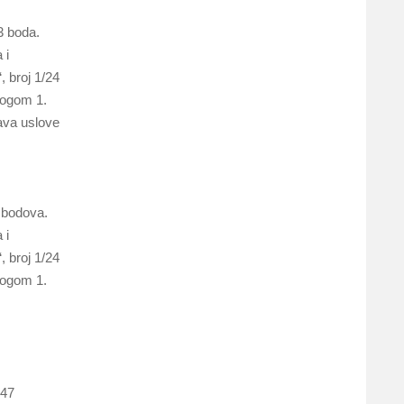
3 boda.
 i
 broj 1/24
logom 1.
java uslove
 bodova.
 i
 broj 1/24
logom 1.
 47