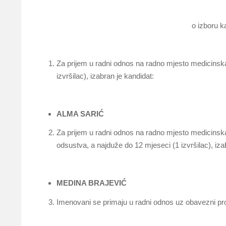
o izboru k
Za prijem u radni odnos na radno mjesto medicinska 
izvršilac), izabran je kandidat:
ALMA SARIĆ
Za prijem u radni odnos na radno mjesto medicinska
odsustva, a najduže do 12 mjeseci (1 izvršilac), iza
MEDINA BRAJEVIĆ
Imenovani se primaju u radni odnos uz obavezni prob