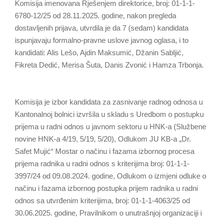
Komisija imenovana Rješenjem direktorice, broj: 01-1-1-
6780-12/25 od 28.11.2025. godine, nakon pregleda
dostavljenih prijava, utvrdila je da 7 (sedam) kandidata
ispunjavaju formalno-pravne uslove javnog oglasa, i to
kandidati: Alis Lešo, Ajdin Maksumić, Džanin Sabljić,
Fikreta Dedić, Merisa Šuta, Danis Zvonić i Hamza Trbonja.
Komisija je izbor kandidata za zasnivanje radnog odnosa u
Kantonalnoj bolnici izvršila u skladu s Uredbom o postupku
prijema u radni odnos u javnom sektoru u HNK-a (Službene
novine HNK-a 4/19, 5/19, 5/20), Odlukom JU KB-a „Dr.
Safet Mujić“ Mostar o načinu i fazama izbornog procesa
prijema radnika u radni odnos s kriterijima broj: 01-1-1-
3997/24 od 09.08.2024. godine, Odlukom o izmjeni odluke o
načinu i fazama izbornog postupka prijem radnika u radni
odnos sa utvrđenim kriterijima, broj: 01-1-1-4063/25 od
30.06.2025. godine, Pravilnikom o unutrašnjoj organizaciji i