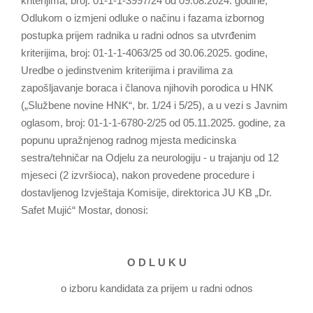
kriterijima, broj: 01-1-1-3997/24 od 09.08.2024. godine,
Odlukom o izmjeni odluke o načinu i fazama izbornog
postupka prijem radnika u radni odnos sa utvrđenim
kriterijima, broj: 01-1-1-4063/25 od 30.06.2025. godine,
Uredbe o jedinstvenim kriterijima i pravilima za
zapošljavanje boraca i članova njihovih porodica u HNK
(„Službene novine HNK“, br. 1/24 i 5/25), a u vezi s Javnim
oglasom, broj: 01-1-1-6780-2/25 od 05.11.2025. godine, za
popunu upražnjenog radnog mjesta medicinska
sestra/tehničar na Odjelu za neurologiju - u trajanju od 12
mjeseci (2 izvršioca), nakon provedene procedure i
dostavljenog Izvještaja Komisije, direktorica JU KB „Dr.
Safet Mujić“ Mostar, donosi:
O D L U K U
o izboru kandidata za prijem u radni odnos