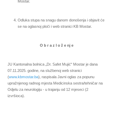
Mostar.
Odluka stupa na snagu danom donošenja i objavit će
se na oglasnoj ploči i web stranici KB Mostar.
O b r a z l o ž e nj e
JU Kantonalna bolnica „Dr. Safet Mujić“ Mostar je dana
07.11.2025. godine, na službenoj web stranici
(
www.kbmostar.ba
), raspisala Javni oglas za popunu
upražnjenog radnog mjesta Medicinska sestra/tehničar na
Odjelu za neurologiju - u trajanju od 12 mjeseci (2
izvršioca).