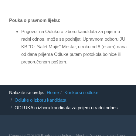
Pouka o pravnom lijeku:
Prigovor na Odluku o izboru kandidata za prijem u
radni odnos, može se podnijeti Upravnom odboru JU
KB “Dr. Safet Mujić” Mostar, u roku od 8 (osam) dana
od dana prijema Odluke putem protokola bolnice ili
preporučenom poštom.
Nalazite se ovdje:
Home
Konkursi i odluke
Odluke o izboru kandidata
ODLUKA o izboru kandidata za prijem u radni odnos
Copyright © 2026 Kantonalna bolnica Mostar. Sva prava zadržana.