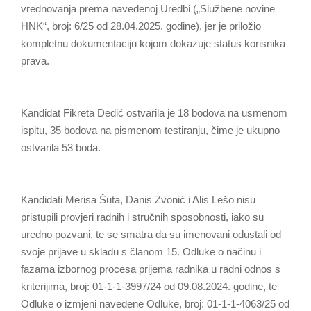
vrednovanja prema navedenoj Uredbi („Službene novine
HNK“, broj: 6/25 od 28.04.2025. godine), jer je priložio
kompletnu dokumentaciju kojom dokazuje status korisnika
prava.
Kandidat Fikreta Dedić ostvarila je 18 bodova na usmenom
ispitu, 35 bodova na pismenom testiranju, čime je ukupno
ostvarila 53 boda.
Kandidati Merisa Šuta, Danis Zvonić i Alis Lešo nisu
pristupili provjeri radnih i stručnih sposobnosti, iako su
uredno pozvani, te se smatra da su imenovani odustali od
svoje prijave u skladu s članom 15. Odluke o načinu i
fazama izbornog procesa prijema radnika u radni odnos s
kriterijima, broj: 01-1-1-3997/24 od 09.08.2024. godine, te
Odluke o izmjeni navedene Odluke, broj: 01-1-1-4063/25 od