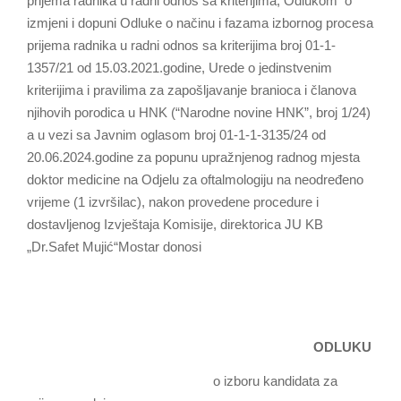
prijema radnika u radni odnos sa kriterijima, Odlukom o
izmjeni i dopuni Odluke o načinu i fazama izbornog procesa
prijema radnika u radni odnos sa kriterijima broj 01-1-
1357/21 od 15.03.2021.godine, Urede o jedinstvenim
kriterijima i pravilima za zapošljavanje branioca i članova
njihovih porodica u HNK (“Narodne novine HNK”, broj 1/24)
a u vezi sa Javnim oglasom broj 01-1-1-3135/24 od
20.06.2024.godine za popunu upražnjenog radnog mjesta
doktor medicine na Odjelu za oftalmologiju na neodređeno
vrijeme (1 izvršilac), nakon provedene procedure i
dostavljenog Izvještaja Komisije, direktorica JU KB
„Dr.Safet Mujić“Mostar donosi
ODLUKU
o izboru kandidata za