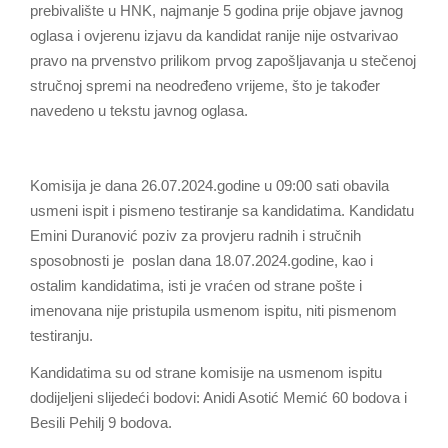
prebivalište u HNK, najmanje 5 godina prije objave javnog
oglasa i ovjerenu izjavu da kandidat ranije nije ostvarivao
pravo na prvenstvo prilikom prvog zapošljavanja u stečenoj
stručnoj spremi na neodređeno vrijeme, što je također
navedeno u tekstu javnog oglasa.
Komisija je dana 26.07.2024.godine u 09:00 sati obavila
usmeni ispit i pismeno testiranje sa kandidatima. Kandidatu
Emini Duranović poziv za provjeru radnih i stručnih
sposobnosti je poslan dana 18.07.2024.godine, kao i
ostalim kandidatima, isti je vraćen od strane pošte i
imenovana nije pristupila usmenom ispitu, niti pismenom
testiranju.
Kandidatima su od strane komisije na usmenom ispitu
dodijeljeni slijedeći bodovi: Anidi Asotić Memić 60 bodova i
Besili Pehilj 9 bodova.