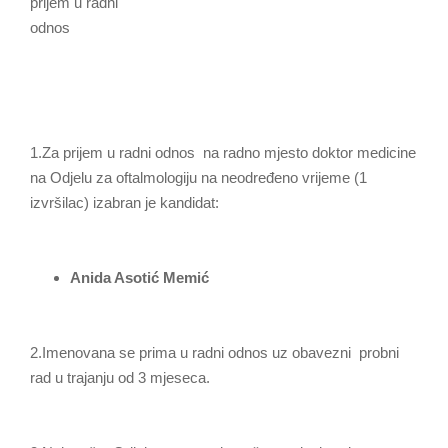
prijem u radni
odn
1.Za prijem u radni odnos na radno mjesto doktor medicine
na Odjelu za oftalmologiju na neodređeno vrijeme (1
izvršilac) izabran je kandidat:
Anida Asotić Memić
2.Imenovana se prima u radni odnos uz obavezni probni
rad u trajanju od 3 mjeseca.