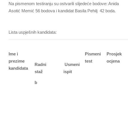
Na pismenom testiranju su ostvarili slijedeće bodove: Anida
Asotić Memić 56 bodova i kandidat Basila Pehilj 42 boda.
Lista uspješnih kandidata:
Ime i
Pismeni
Prosjek
prezime
test
ocjena
Radni
Usmeni
kandidata
staž
ispit
b