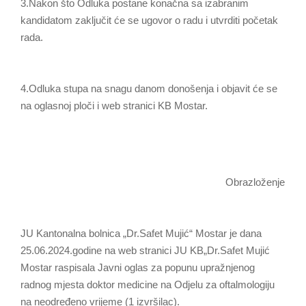
3.Nakon što Odluka postane konačna sa izabranim
kandidatom zaključit će se ugovor o radu i utvrditi početak
rada.
4.Odluka stupa na snagu danom donošenja i objavit će se
na oglasnoj ploči i web stranici KB Mostar.
Obrazloženje
JU Kantonalna bolnica „Dr.Safet Mujić“ Mostar je dana
25.06.2024.godine na web stranici JU KB„Dr.Safet Mujić
Mostar raspisala Javni oglas za popunu upražnjenog
radnog mjesta doktor medicine na Odjelu za oftalmologiju
na neodređeno vrijeme (1 izvršilac).