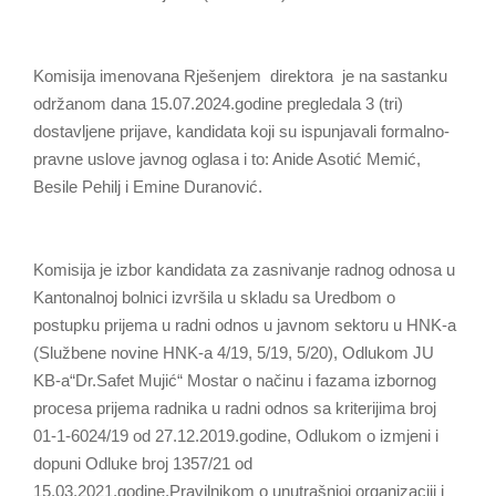
Komisija imenovana Rješenjem direktora je na sastanku
održanom dana 15.07.2024.godine pregledala 3 (tri)
dostavljene prijave, kandidata koji su ispunjavali formalno-
pravne uslove javnog oglasa i to: Anide Asotić Memić,
Besile Pehilj i Emine Duranović.
Komisija je izbor kandidata za zasnivanje radnog odnosa u
Kantonalnoj bolnici izvršila u skladu sa Uredbom o
postupku prijema u radni odnos u javnom sektoru u HNK-a
(Službene novine HNK-a 4/19, 5/19, 5/20), Odlukom JU
KB-a“Dr.Safet Mujić“ Mostar o načinu i fazama izbornog
procesa prijema radnika u radni odnos sa kriterijima broj
01-1-6024/19 od 27.12.2019.godine, Odlukom o izmjeni i
dopuni Odluke broj 1357/21 od
15.03.2021.godine,Pravilnikom o unutrašnjoj organizaciji i