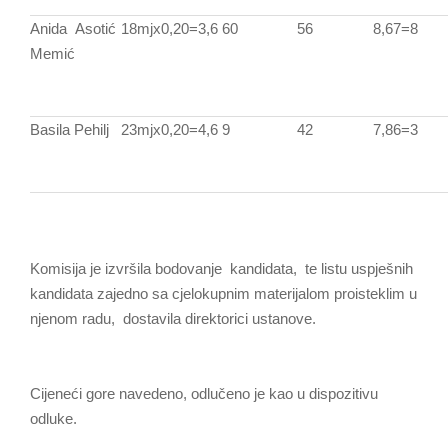
Anida Asotić
18mjx0,20=3,6
60
56
8,67=8
Memić
Basila Pehilj
23mjx0,20=4,6
9
42
7,86=3
Komisija je izvršila bodovanje kandidata, te listu uspješnih
kandidata zajedno sa cjelokupnim materijalom proisteklim u
njenom radu, dostavila direktorici ustanove.
Cijeneći gore navedeno, odlučeno je kao u dispozitivu
odluke.