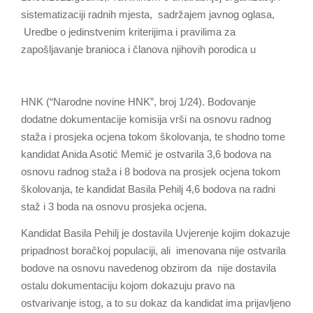
sistematizaciji radnih mjesta, sadržajem javnog oglasa,
Uredbe o jedinstvenim kriterijima i pravilima za
zapošljavanje branioca i članova njihovih porodica u
HNK (“Narodne novine HNK”, broj 1/24). Bodovanje
dodatne dokumentacije komisija vrši na osnovu radnog
staža i prosjeka ocjena tokom školovanja, te shodno tome
kandidat Anida Asotić Memić je ostvarila 3,6 bodova na
osnovu radnog staža i 8 bodova na prosjek ocjena tokom
školovanja, te kandidat Basila Pehilj 4,6 bodova na radni
staž i 3 boda na osnovu prosjeka ocjena.
Kandidat Basila Pehilj je dostavila Uvjerenje kojim dokazuje
pripadnost boračkoj populaciji, ali imenovana nije ostvarila
bodove na osnovu navedenog obzirom da nije dostavila
ostalu dokumentaciju kojom dokazuju pravo na
ostvarivanje istog, a to su dokaz da kandidat ima prijavljeno