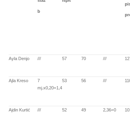
staž
ispit
pi
b
pr
Ayla Denjo
///
57
70
///
12
Ajla Kreso
7
53
56
///
11
mj.x0,20=1,4
Ajdin Kurtić
///
52
49
2,36=0
10