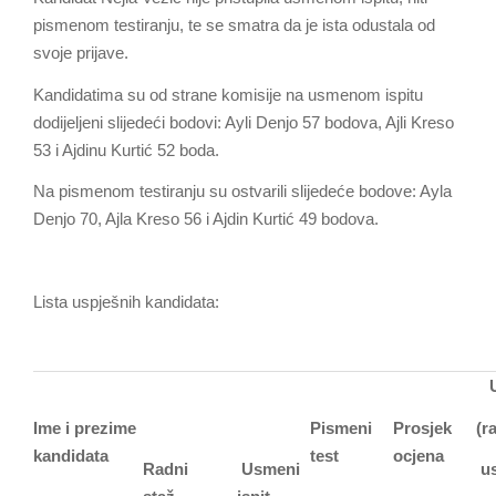
pismenom testiranju, te se smatra da je ista odustala od
svoje prijave.
Kandidatima su od strane komisije na usmenom ispitu
dodijeljeni slijedeći bodovi: Ayli Denjo 57 bodova, Ajli Kreso
53 i Ajdinu Kurtić 52 boda.
Na pismenom testiranju su ostvarili slijedeće bodove: Ayla
Denjo 70, Ajla Kreso 56 i Ajdin Kurtić 49 bodova.
Lista uspješnih kandidata:
U
Ime i prezime
Pismeni
Prosjek
(r
kandidata
test
ocjena
Radni
Usmeni
us