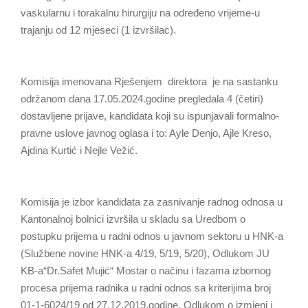
vaskularnu i torakalnu hirurgiju na određeno vrijeme-u
trajanju od 12 mjeseci (1 izvršilac).
Komisija imenovana Rješenjem direktora je na sastanku
održanom dana 17.05.2024.godine pregledala 4 (četiri)
dostavljene prijave, kandidata koji su ispunjavali formalno-
pravne uslove javnog oglasa i to: Ayle Denjo, Ajle Kreso,
Ajdina Kurtić i Nejle Vežić.
Komisija je izbor kandidata za zasnivanje radnog odnosa u
Kantonalnoj bolnici izvršila u skladu sa Uredbom o
postupku prijema u radni odnos u javnom sektoru u HNK-a
(Službene novine HNK-a 4/19, 5/19, 5/20), Odlukom JU
KB-a“Dr.Safet Mujić“ Mostar o načinu i fazama izbornog
procesa prijema radnika u radni odnos sa kriterijima broj
01-1-6024/19 od 27.12.2019.godine, Odlukom o izmjeni i