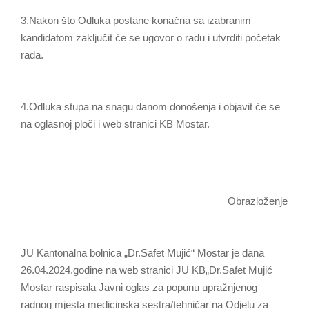
3.Nakon što Odluka postane konačna sa izabranim
kandidatom zaključit će se ugovor o radu i utvrditi početak
rada.
4.Odluka stupa na snagu danom donošenja i objavit će se
na oglasnoj ploči i web stranici KB Mostar.
Obrazloženje
JU Kantonalna bolnica „Dr.Safet Mujić“ Mostar je dana
26.04.2024.godine na web stranici JU KB„Dr.Safet Mujić
Mostar raspisala Javni oglas za popunu upražnjenog
radnog mjesta medicinska sestra/tehničar na Odjelu za