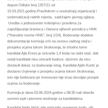
dopuni Odluke broj 1357/21 od
15.03.2021.godine,Pravilnikom o unutrašnjoj organizaciji i
sistematizaciji radnih mjesta, sadržajem javnog oglasa,
Uredbe o jedinstvenim kriterijima i pravilima za
zapošljavanje branioca i članova njihovih porodica u HNK
(“Narodne novine HNK”, broj 1/24). Bodovanje dodatne
dokumentacije komisija vrši na osnovu radnog staža i
prosjeka ocjena tokom školovanja, te shodno tome
kandidat Ajla Kreso je ostvarila 1,4 boda na radni staž, dok
ostali kandidati nisu ostvarili bodove, obzirom da nisu
dostavili dokaz za bodovanje istog. Kandidat Ajdin Kurtić je
dostavio Uvjerenje o prosjeku ocjena tokom školovanja,
isto nije bodovano jer imenovani nije imao dovoljan prosjek
ocjena za bodovanje.
Komisija je dana 03.06.2024.godine u 08:30 sati obavila
usmeni ispit i pismeno testiranje sa kandidatima.
Kandidat Nejla Vežić nije pristupila usmenom ispitu, niti