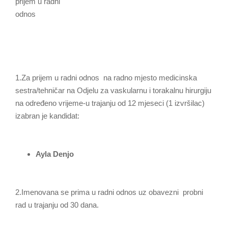
prijem u radni
odn
1.Za prijem u radni odnos na radno mjesto medicinska
sestra/tehničar na Odjelu za vaskularnu i torakalnu hirurgiju
na određeno vrijeme-u trajanju od 12 mjeseci (1 izvršilac)
izabran je kandidat:
Ayla Denjo
2.Imenovana se prima u radni odnos uz obavezni probni
rad u trajanju od 30 dana.