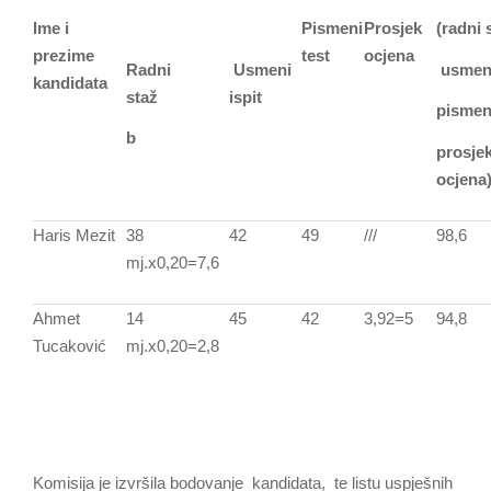
Ime i
Pismeni
Prosjek
(radni 
prezime
test
ocjena
Radni
Usmeni
usmeni
kandidata
staž
ispit
pismeni
b
prosje
ocjena
Haris Mezit
38
42
49
///
98,6
mj.x0,20=7,6
Ahmet
14
45
42
3,92=5
94,8
Tucaković
mj.x0,20=2,8
Komisija je izvršila bodovanje kandidata, te listu uspješnih