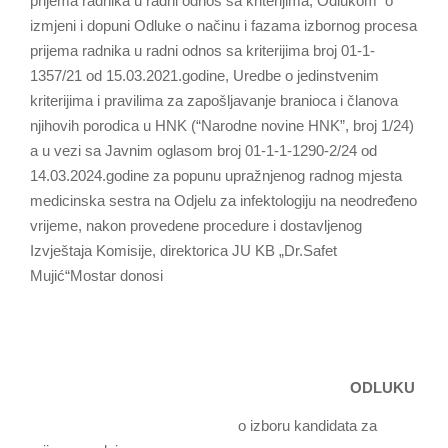
prijema radnika u radni odnos sa kriterijima, Odlukom o
izmjeni i dopuni Odluke o načinu i fazama izbornog procesa
prijema radnika u radni odnos sa kriterijima broj 01-1-
1357/21 od 15.03.2021.godine, Uredbe o jedinstvenim
kriterijima i pravilima za zapošljavanje branioca i članova
njihovih porodica u HNK (“Narodne novine HNK”, broj 1/24)
a u vezi sa Javnim oglasom broj 01-1-1-1290-2/24 od
14.03.2024.godine za popunu upražnjenog radnog mjesta
medicinska sestra na Odjelu za infektologiju na neodređeno
vrijeme, nakon provedene procedure i dostavljenog
Izvještaja Komisije, direktorica JU KB „Dr.Safet
Mujić“Mostar donosi
ODLUKU
o izboru kandidata za