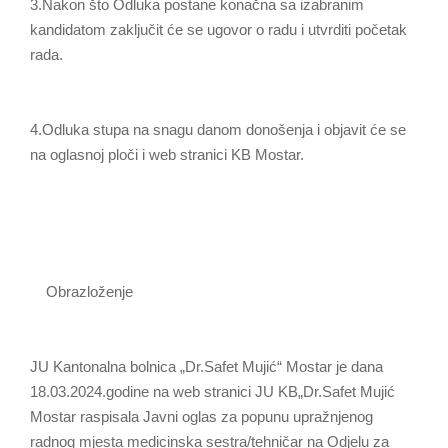
3.Nakon što Odluka postane konačna sa izabranim
kandidatom zaključit će se ugovor o radu i utvrditi početak
rada.
4.Odluka stupa na snagu danom donošenja i objavit će se
na oglasnoj ploči i web stranici KB Mostar.
Obrazloženje
JU Kantonalna bolnica „Dr.Safet Mujić“ Mostar je dana
18.03.2024.godine na web stranici JU KB„Dr.Safet Mujić
Mostar raspisala Javni oglas za popunu upražnjenog
radnog mjesta medicinska sestra/tehničar na Odjelu za