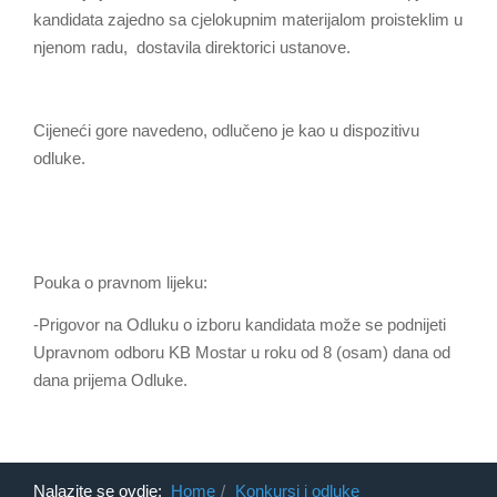
kandidata zajedno sa cjelokupnim materijalom proisteklim u
njenom radu, dostavila direktorici ustanove.
Cijeneći gore navedeno, odlučeno je kao u dispozitivu
odluke.
Pouka o pravnom lijeku:
-Prigovor na Odluku o izboru kandidata može se podnijeti
Upravnom odboru KB Mostar u roku od 8 (osam) dana od
dana prijema Odluke.
Nalazite se ovdje:
Home
Konkursi i odluke