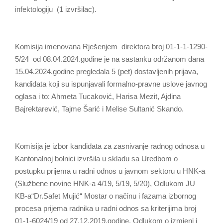
infektologiju (1 izvršilac).
Komisija imenovana Rješenjem direktora broj 01-1-1-1290-
5/24 od 08.04.2024.godine je na sastanku održanom dana
15.04.2024.godine pregledala 5 (pet) dostavljenih prijava,
kandidata koji su ispunjavali formalno-pravne uslove javnog
oglasa i to: Ahmeta Tucaković, Harisa Mezit, Ajdina
Bajrektarević, Tajme Šarić i Melise Sultanić Skando.
Komisija je izbor kandidata za zasnivanje radnog odnosa u
Kantonalnoj bolnici izvršila u skladu sa Uredbom o
postupku prijema u radni odnos u javnom sektoru u HNK-a
(Službene novine HNK-a 4/19, 5/19, 5/20), Odlukom JU
KB-a“Dr.Safet Mujić“ Mostar o načinu i fazama izbornog
procesa prijema radnika u radni odnos sa kriterijima broj
01-1-6024/19 od 27.12.2019.godine, Odlukom o izmjeni i