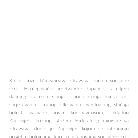
Krizni stožer Ministarstva zdravstva, rada i socijalne
skrbi Hercegovačko-neretvanske županije, s ciljem
daljnjeg praćenja stanja i poduzimanja mjera radi
sprječavanja i ranog otkrivanja eventualnog slučaja
bolesti izazvane novim koronavirusom, sukladno
Zapovijedi kriznog stožera Federalnog ministarstva
zdravstva, donio je Zapovijed kojom se zabranjuju
posjeti u bolnicama, kao i u ustanovama socijalne skrbi