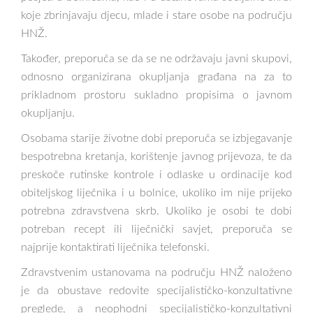
koje zbrinjavaju djecu, mlade i stare osobe na području
HNŽ.
Također, preporuča se da se ne održavaju javni skupovi,
odnosno organizirana okupljanja građana na za to
prikladnom prostoru sukladno propisima o javnom
okupljanju.
Osobama starije životne dobi preporuča se izbjegavanje
bespotrebna kretanja, korištenje javnog prijevoza, te da
preskoče rutinske kontrole i odlaske u ordinacije kod
obiteljskog liječnika i u bolnice, ukoliko im nije prijeko
potrebna zdravstvena skrb. Ukoliko je osobi te dobi
potreban recept ili liječnički savjet, preporuča se
najprije kontaktirati liječnika telefonski.
Zdravstvenim ustanovama na području HNŽ naloženo
je da obustave redovite specijalističko-konzultativne
preglede, a neophodni specijalističko-konzultativni