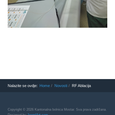
Nalazite se ovdje:
Home
Novosti
RF Ablacija
Copyright © 2026 Kantonalna bolnica Mostar. Sva prava zadržana.
Designed by
JoomlArt.com
.