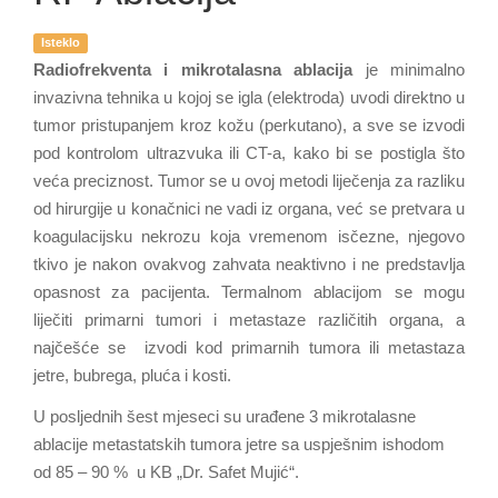
Isteklo
Radiofrekventa i mikrotalasna ablacija
je minimalno
invazivna tehnika u kojoj se igla (elektroda) uvodi direktno u
tumor pristupanjem kroz kožu (perkutano), a sve se izvodi
pod kontrolom ultrazvuka ili CT-a, kako bi se postigla što
veća preciznost. Tumor se u ovoj metodi liječenja za razliku
od hirurgije u konačnici ne vadi iz organa, već se pretvara u
koagulacijsku nekrozu koja vremenom isčezne, njegovo
tkivo je nakon ovakvog zahvata neaktivno i ne predstavlja
opasnost za pacijenta. Termalnom ablacijom se mogu
liječiti primarni tumori i metastaze različitih organa, a
najčešće se izvodi kod primarnih tumora ili metastaza
jetre, bubrega, pluća i kosti.
U posljednih šest mjeseci su urađene 3 mikrotalasne
ablacije metastatskih tumora jetre sa uspješnim ishodom
od 85 – 90 % u KB „Dr. Safet Mujić“.