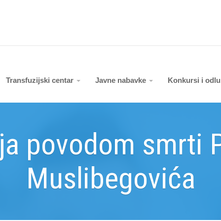
Transfuzijski centar
Javne nabavke
Konkursi i odl
a povodom smrti P
Muslibegovića