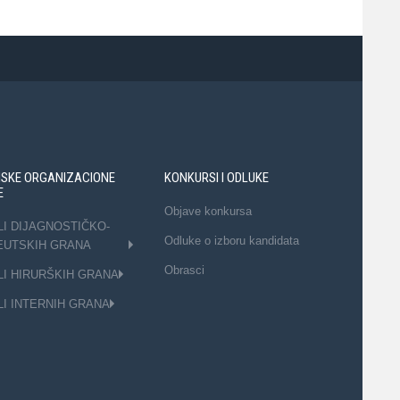
NSKE ORGANIZACIONE
KONKURSI I ODLUKE
E
Objave konkursa
LI DIJAGNOSTIČKO-
Odluke o izboru kandidata
EUTSKIH GRANA
Obrasci
LI HIRURŠKIH GRANA
LI INTERNIH GRANA