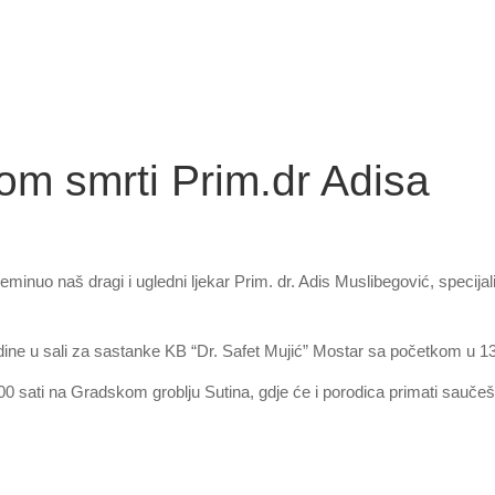
m smrti Prim.dr Adisa
inuo naš dragi i ugledni ljekar Prim. dr. Adis Muslibegović, specijal
ine u sali za sastanke KB “Dr. Safet Mujić” Mostar sa početkom u 13:
:00 sati na Gradskom groblju Sutina, gdje će i porodica primati sauče