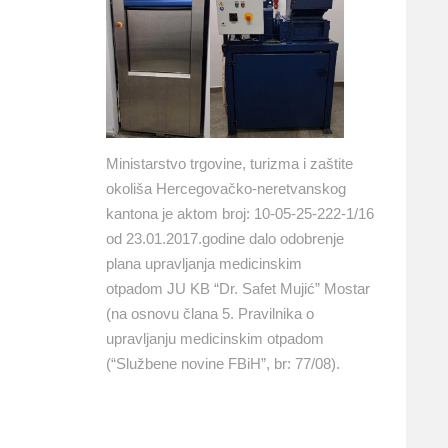
Ministarstvo trgovine, turizma i zaštite
okoliša Hercegovačko-neretvanskog
kantona je aktom broj: 10-05-25-222-1/16
od 23.01.2017.godine dalo odobrenje
plana upravljanja medicinskim
otpadom JU KB “Dr. Safet Mujić” Mostar
(na osnovu člana 5. Pravilnika o
upravljanju medicinskim otpadom
(“Službene novine FBiH”, br: 77/08).