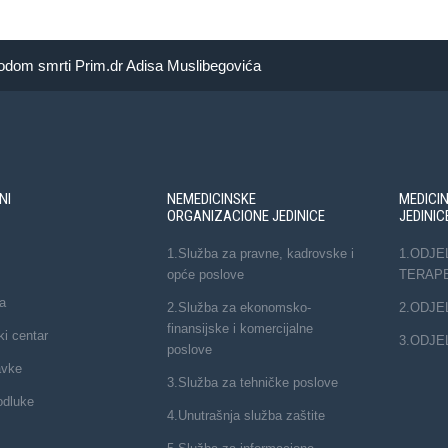
dom smrti Prim.dr Adisa Muslibegovića
NI
NEMEDICINSKE
MEDICI
ORGANIZACIONE JEDINICE
JEDINIC
1.Služba za pravne, kadrovske i
1.ODJE
opće poslove
TERAP
a
2.Služba za ekonomsko-
2.ODJE
finansijske i komercijalne
ki centar
3.ODJE
poslove
avke
3.Služba za tehničke poslove
odluke
4.Unutrašnja služba zaštite