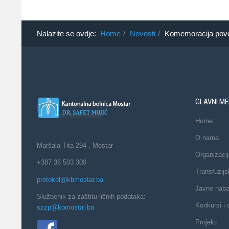
Nalazite se ovdje:
Home
Novosti
Komemoracija povo
GLAVNI ME
Home
O nama
Maršala Tita 294 , Mostar
Organizacij
+387 36 503 300
Transfuzijs
protokol@kbmostar.ba
Javne nab
Službenik za zaštitu ličnih podataka:
Konkursi i 
szzp@kbmostar.ba
Projekti