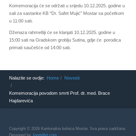
Komemoracija će se održati u srijedu 10.12.2025. godine u
sali za sastanke KB “Dr. Safet Mujić” Mostar sa početkom
u 11:00 sati.
Dženaza rahmetliji će se klanjati 10.12.2025. godine u
15:00 sati na Gradskom groblju Sutina, gdje će porodica
primati saučešće od 14:00 sati.
Nalazite se ovdje:
Home
Novosti
Komemoracija povodom smrti Prof. dr. med. Brace
Hajdarevića
Copyright © 2026 Kantonalna bolnica Mostar. Sva prava zadržana.
Designed by
JoomlArt.com
.