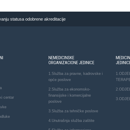
vanju statusa odobrene akreditacije
NI
NEMEDICINSKE
MEDICI
ORGANIZACIONE JEDINICE
JEDINIC
1.Služba za pravne, kadrovske i
1.ODJE
opće poslove
TERAP
a
2.Služba za ekonomsko-
2.ODJE
finansijske i komercijalne
ki centar
3.ODJE
poslove
avke
3.Služba za tehničke poslove
odluke
4.Unutrašnja služba zaštite