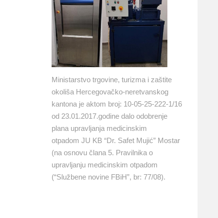
Ministarstvo trgovine, turizma i zaštite
okoliša Hercegovačko-neretvanskog
kantona je aktom broj: 10-05-25-222-1/16
od 23.01.2017.godine dalo odobrenje
plana upravljanja medicinskim
otpadom JU KB “Dr. Safet Mujić” Mostar
(na osnovu člana 5. Pravilnika o
upravljanju medicinskim otpadom
(“Službene novine FBiH”, br: 77/08).