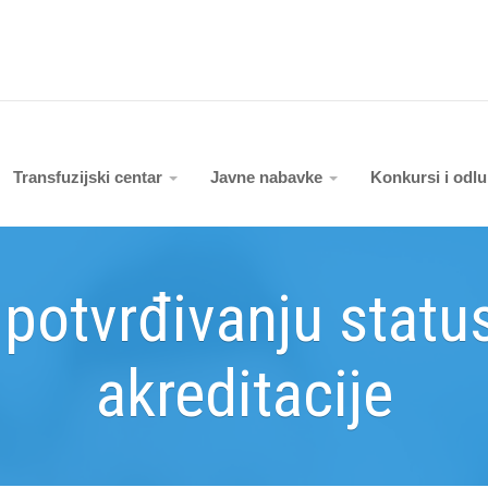
Transfuzijski centar
Javne nabavke
Konkursi i odl
 potvrđivanju stat
akreditacije