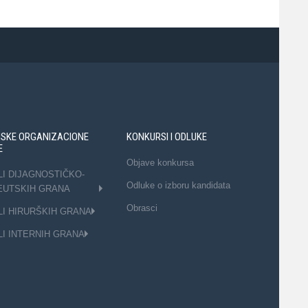
NSKE ORGANIZACIONE
KONKURSI I ODLUKE
E
Objave konkursa
LI DIJAGNOSTIČKO-
Odluke o izboru kandidata
EUTSKIH GRANA
Obrasci
LI HIRURŠKIH GRANA
LI INTERNIH GRANA