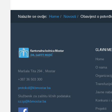
Nalazite se ovdje:
Home
Novosti
Obavijest o potvrđi
GLAVNI ME
Home
O nama
Maršala Tita 294 , Mostar
Organizacij
+387 36 503 300
Transfuzijs
protokol@kbmostar.ba
Javne nab
Službenik za zaštitu ličnih podataka:
Konkursi i 
szzp@kbmostar.ba
Projekti