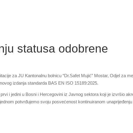
anju statusa odobrene
tacije za JU Kantonalnu bolnicu “Dr.Safet Mujić” Mostar, Odjel za m
ma novog izdanja standarda BAS EN ISO 15189:2025.
vi i jedini u Bosni i Hercegovini iz Javnog sektora koji je izvršio akre
dnom potvrđujemo svoju posvećenost kontinuiranom unaprijeđenju kv