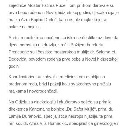
zajednice Mostar Fatima Puce. Tom prilikom darovale su
prvu bebu rođenu u Novoj hidžretskoj godini, dječaka čija je
majka Azra Bojičić Durkić, kao i ostale majke koje se
nalaze na odjelu.
Sretnim roditeljima upućene su iskrene čestitke uz dove da
djeca odrastaju u zdravlju, sreći i Božijem bereketu.
Prenesene su i čestitke mostarskog muftije dr. Salema-ef.
Dedovića, povodom rođenja prve bebe u Novoj hidžretskoj
godini.
Koordinatorice su zahvalile medicinskom osoblju na
predanom radu, brizi i pažnji koju svakodnevno pružaju
majkama i novorođenčadi.
Na Odjelu za ginekologiju i akušerstvo gošće su primile
direktorica Kantonalne bolnice „Dr. Safet Mujić“, prim. dr.
Lamija Duranović, specijalistica neuropsihijatrije, te prim.
mr. sci. dr. Alma Vila Humačkić, specijalistica ginekologije i