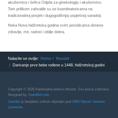
akušerstva i šefica Odjela za ginekologiju i akušerstvo.
Tom prilikom zahvalile su se koordinatoricama na
tradicionalnoj posjeti i dugogodišnjoj uspješnoj saradnji.
Neka Nova hidžretska godina svim porodicama donese
zdravlje, mir, radost i obilje dobra.
Nalazite se ovdje:
Home
Novosti
Darivanje prve bebe rođene u 1448. hidžretskoj godini
Copyright © 2026 Kantonalna bolnica Mostar. Sva prava zadržana.
Designed by
JoomlArt.com
.
Joomla!
je besplatni softver objavljen pod
GNU Općom Javnom
Licencom.