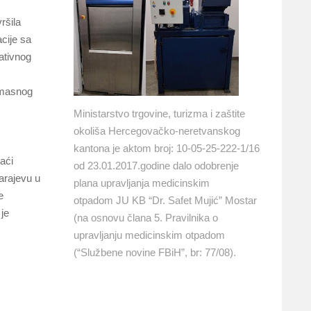
ršila
acije sa
ativnog
g masnog
Ministarstvo trgovine, turizma i zaštite
okoliša Hercegovačko-neretvanskog
kantona je aktom broj: 10-05-25-222-1/16
aći
od 23.01.2017.godine dalo odobrenje
arajevu u
plana upravljanja medicinskim
e
otpadom JU KB “Dr. Safet Mujić” Mostar
 je
(na osnovu člana 5. Pravilnika o
upravljanju medicinskim otpadom
(“Službene novine FBiH”, br: 77/08).