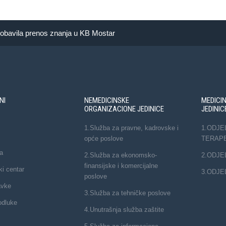
 obavila prenos znanja u KB Mostar
NI
NEMEDICINSKE
MEDICI
ORGANIZACIONE JEDINICE
JEDINIC
1.Služba za pravne, kadrovske i
1.ODJE
opće poslove
TERAP
a
2.Služba za ekonomsko-
2.ODJE
finansijske i komercijalne
ki centar
3.ODJE
poslove
avke
3.Služba za tehničke poslove
odluke
4.Unutrašnja služba zaštite