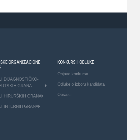
NSKE ORGANIZACIONE
KONKURSI I ODLUKE
E
Objave konkursa
LI DIJAGNOSTIČKO-
Odluke o izboru kandidata
EUTSKIH GRANA
Obrasci
LI HIRURŠKIH GRANA
LI INTERNIH GRANA