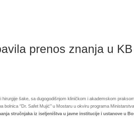
bavila prenos znanja u KB
vne i hirurgije šake, sa dugogodišnjom kliničkom i akademskom praks
 bolnica ‘’Dr. Safet Mujić’’ u Mostaru u okviru programa Ministarstv
nja stručnjaka iz iseljeništva u javne institucije i ustanove u Bo