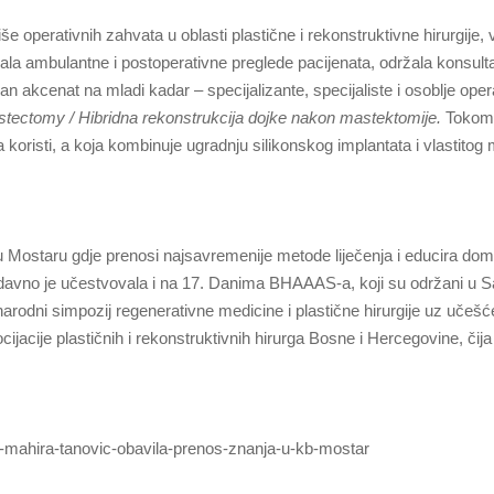
 operativnih zahvata u oblasti plastične i rekonstruktivne hirurgije, v
ljala ambulantne i postoperativne preglede pacijenata, održala konsult
 akcenat na mladi kadar – specijalizante, specijaliste i osoblje oper
astectomy / Hibridna rekonstrukcija dojke nakon mastektomije.
Tokom
 koristi, a koja kombinuje ugradnju silikonskog implantata i vlastito
 Mostaru gdje prenosi najsavremenije metode liječenja i educira dom
Nedavno je učestvovala i na 17. Danima BHAAAS-a, koji su održani u S
narodni simpozij regenerativne medicine i plastične hirurgije uz učešć
cijacije plastičnih i rekonstruktivnih hirurga Bosne i Hercegovine, čija
dr-mahira-tanovic-obavila-prenos-znanja-u-kb-mostar