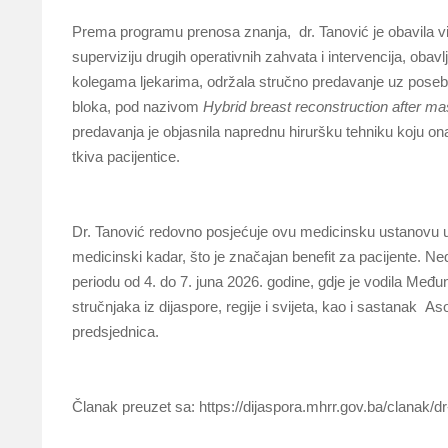
Prema programu prenosa znanja, dr. Tanović je obavila više
superviziju drugih operativnih zahvata i intervencija, obav
kolegama ljekarima, održala stručno predavanje uz poseban
bloka, pod nazivom
Hybrid breast reconstruction after m
predavanja je objasnila naprednu hiruršku tehniku koju ona
tkiva pacijentice.
Dr. Tanović redovno posjećuje ovu medicinsku ustanovu u
medicinski kadar, što je značajan benefit za pacijente. 
periodu od 4. do 7. juna 2026. godine, gdje je vodila Među
stručnjaka iz dijaspore, regije i svijeta, kao i sastanak Aso
predsjednica.
Članak preuzet sa: https://dijaspora.mhrr.gov.ba/clanak/