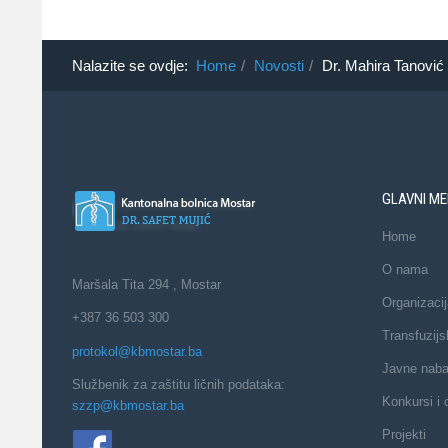
Nalazite se ovdje:
Home
Novosti
Dr. Mahira Tanović
GLAVNI ME
Home
O nama
Maršala Tita 294 , Mostar
Organizacij
+387 36 503 300
Transfuzijs
protokol@kbmostar.ba
Javne nab
Službenik za zaštitu ličnih podataka:
Konkursi i 
szzp@kbmostar.ba
Projekti