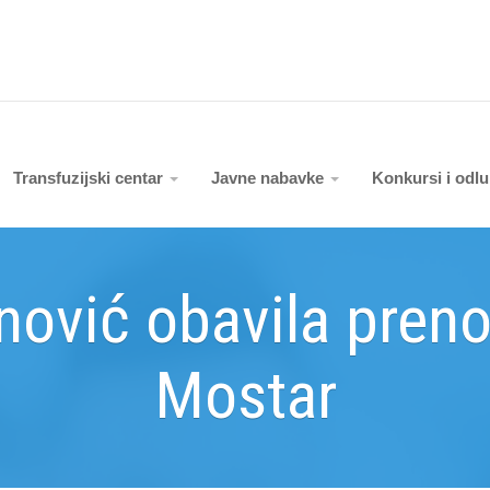
Transfuzijski centar
Javne nabavke
Konkursi i odl
nović obavila pren
Mostar