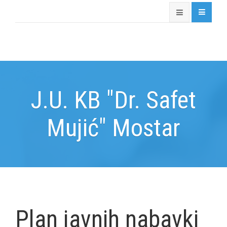
J.U. KB "Dr. Safet
Mujić" Mostar
Plan javnih nabavki