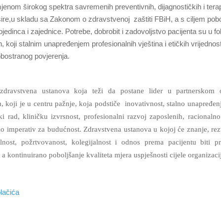
enom širokog spektra savremenih preventivnih, dijagnostičkih i terap
ire,u skladu sa Zakonom o zdravstvenoj zaštiti FBiH, a s ciljem pobo
ojedinca i zajednice. Potrebe, dobrobit i zadovoljstvo pacijenta su u f
, koji stalnim unapređenjem profesionalnih vještina i etičkih vrijednost
obostranog povjerenja.
zdravstvena ustanova koja teži da postane lider u partnerskom 
, koji je u centru pažnje, koja podstiče inovativnost, stalno unapređenj
ki rad, kliničku izvrsnost, profesionalni razvoj zaposlenih, racionalno
ao imperativ za budućnost. Zdravstvena ustanova u kojoj će znanje, rezu
alnost, požrtvovanost, kolegijalnost i odnos prema pacijentu biti p
i a kontinuirano poboljšanje kvaliteta mjera uspješnosti cijele organizaci
olačića