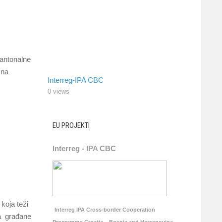
Kantonalne
 na
Interreg-IPA CBC
0 views
EU PROJEKTI
Interreg - IPA CBC
koja teži
Interreg IPA Cross-border Cooperation
za građane
Programme Croatia – Bosnia and Herzegovina –