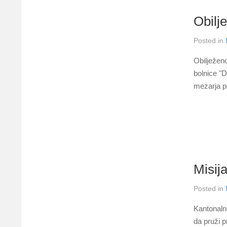
Obilj
Posted in
Obilježeno
bolnice "D
mezarja po
Misija
Posted in
Kantonaln
da pruži p