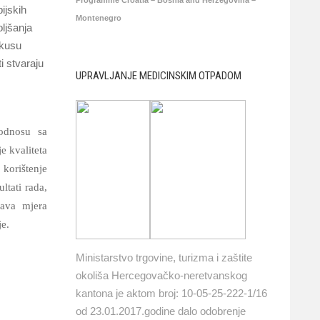
ijskih
Montenegro
ljšanja
okusu
i stvaraju
UPRAVLJANJE MEDICINSKIM OTPADOM
odnosu sa
e kvaliteta
 korištenje
ltati rada,
rava mjera
je.
Ministarstvo trgovine, turizma i zaštite
okoliša Hercegovačko-neretvanskog
kantona je aktom broj: 10-05-25-222-1/16
od 23.01.2017.godine dalo odobrenje