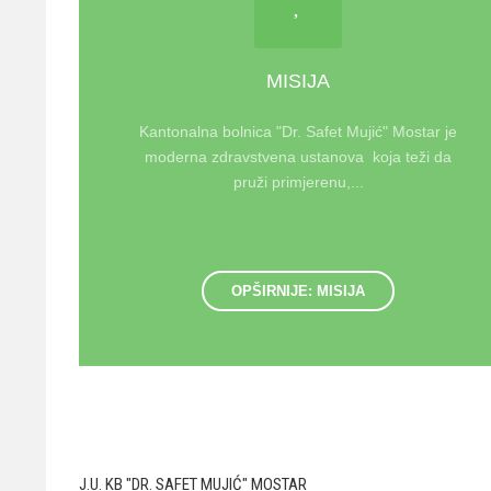
MISIJA
Kantonalna bolnica "Dr. Safet Mujić" Mostar je
moderna zdravstvena ustanova koja teži da
pruži primjerenu,...
OPŠIRNIJE: MISIJA
J.U. KB "DR. SAFET MUJIĆ" MOSTAR