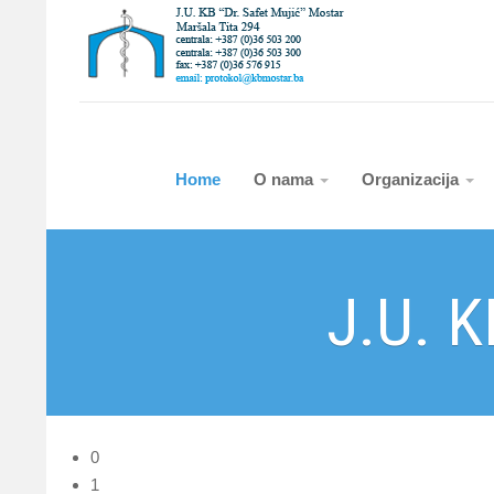
Home
O nama
Organizacija
J.U. K
0
1