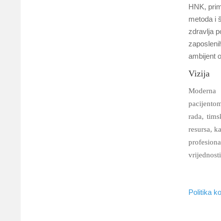
HNK, primj
metoda i š
zdravlja p
zaposlenih
ambijent 
Vizija
Moderna 
pacijentom
rada, tims
resursa, k
profesion
vrijednost
Politika k