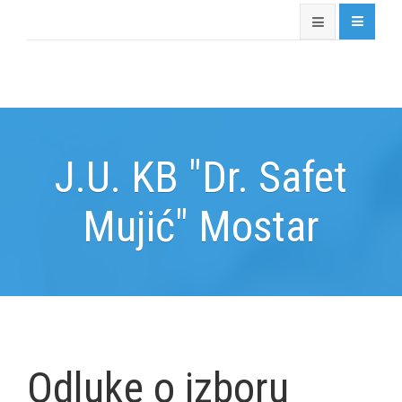
J.U. KB "Dr. Safet
Mujić" Mostar
Odluke o izboru