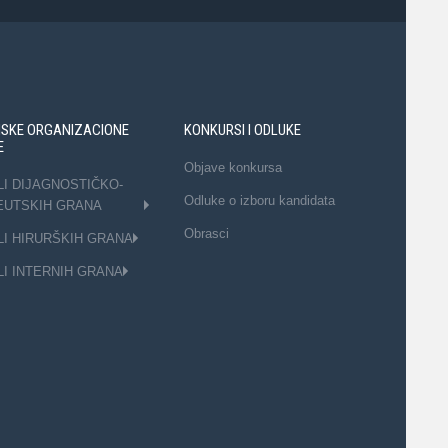
NSKE ORGANIZACIONE
KONKURSI I ODLUKE
E
Objave konkursa
LI DIJAGNOSTIČKO-
Odluke o izboru kandidata
EUTSKIH GRANA
Obrasci
LI HIRURŠKIH GRANA
LI INTERNIH GRANA