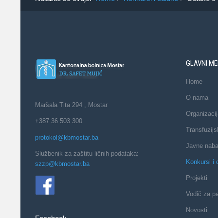
GLAVNI ME
Home
O nama
Maršala Tita 294 , Mostar
Organizacij
+387 36 503 300
Transfuzijs
protokol@kbmostar.ba
Javne nab
Službenik za zaštitu ličnih podataka:
Konkursi i 
szzp@kbmostar.ba
Projekti
Vodič za pa
Novosti