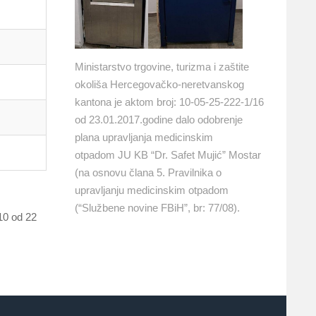
Ministarstvo trgovine, turizma i zaštite
okoliša Hercegovačko-neretvanskog
kantona je aktom broj: 10-05-25-222-1/16
od 23.01.2017.godine dalo odobrenje
plana upravljanja medicinskim
otpadom JU KB “Dr. Safet Mujić” Mostar
(na osnovu člana 5. Pravilnika o
upravljanju medicinskim otpadom
(“Službene novine FBiH”, br: 77/08).
10 od 22