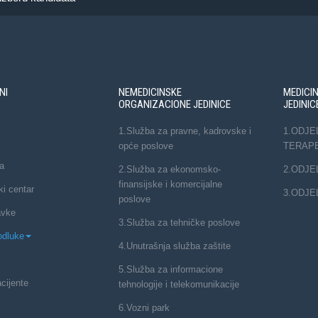
NI
NEMEDICINSKE
MEDICI
ORGANIZACIONE JEDINICE
JEDINIC
1.Služba za pravne, kadrovske i
1.ODJE
opće poslove
TERAP
a
2.Služba za ekonomsko-
2.ODJE
finansijske i komercijalne
ki centar
3.ODJE
poslove
avke
3.Služba za tehničke poslove
odluke
4.Unutrašnja služba zaštite
5.Služba za informacione
cijente
tehnologije i telekomunikacije
6.Vozni park