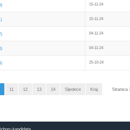
15-11-24
0)
15-11-24
)
04-11-24
2)
04-11-24
3)
25-10-24
4)
11
12
13
14
Sljedeće
Kraj
Stranica 
izboru kandidata