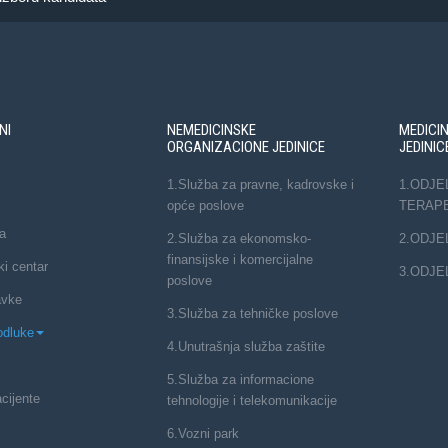
NI
NEMEDICINSKE
MEDICI
ORGANIZACIONE JEDINICE
JEDINIC
1.Služba za pravne, kadrovske i
1.ODJE
opće poslove
TERAP
a
2.Služba za ekonomsko-
2.ODJE
finansijske i komercijalne
ki centar
3.ODJE
poslove
avke
3.Služba za tehničke poslove
odluke
4.Unutrašnja služba zaštite
5.Služba za informacione
cijente
tehnologije i telekomunikacije
6.Vozni park