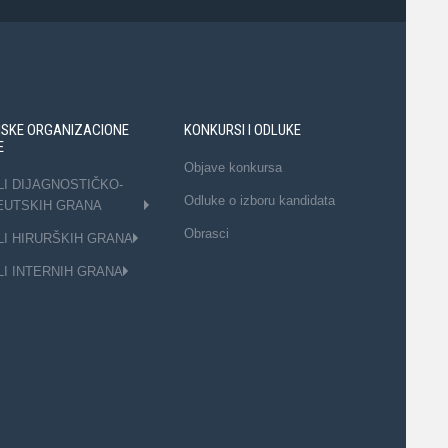
NSKE ORGANIZACIONE
KONKURSI I ODLUKE
E
Objave konkursa
LI DIJAGNOSTIČKO-
Odluke o izboru kandidata
EUTSKIH GRANA
Obrasci
LI HIRURŠKIH GRANA
LI INTERNIH GRANA