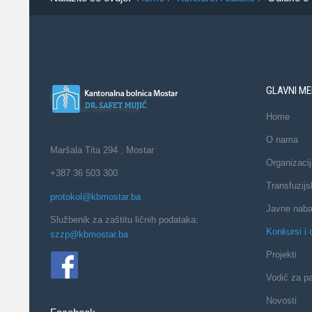
GLAVNI ME
Home
O nama
Maršala Tita 294 , Mostar
Organizacij
+387 36 503 300
Transfuzijs
protokol@kbmostar.ba
Javne nab
Službenik za zaštitu ličnih podataka:
Konkursi i 
szzp@kbmostar.ba
Projekti
Vodič za pa
Novosti