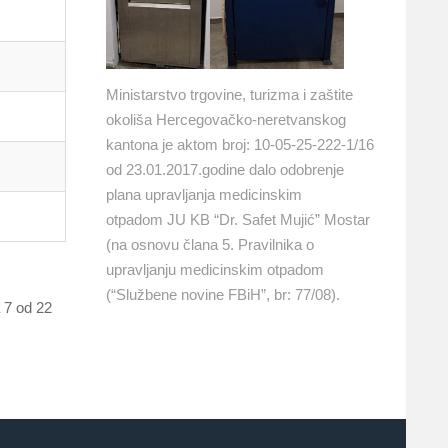
Ministarstvo trgovine, turizma i zaštite
okoliša Hercegovačko-neretvanskog
kantona je aktom broj: 10-05-25-222-1/16
od 23.01.2017.godine dalo odobrenje
plana upravljanja medicinskim
otpadom JU KB “Dr. Safet Mujić” Mostar
(na osnovu člana 5. Pravilnika o
upravljanju medicinskim otpadom
(“Službene novine FBiH”, br: 77/08).
 7 od 22